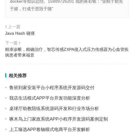
docker等知识总结。15889726201 我的座右铭："业精于勤荒
于嬉，行成于思毁于随"
上一篇
Java Hash 碰撞
下一篇
精准诊断，精确治疗，智芯传感ZXPA侵入式压力传感器为心血管疾
病患者带来福音
相关推荐
鲁班到家安装平台小程序系统开发源码交付
我店生活模式APP平台开发功能深度分析
桌球厅助教陪练系统源码开发和行业市场分析
啄木鸟上门家政系统APP小程序开发源码案例定制
上工臻选APP卷轴模式电商平台开发解析