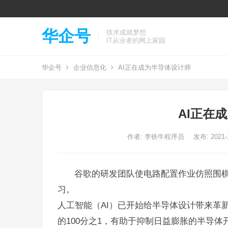
华企号
技术成就梦想
IT从业者的网上家园
华企号
企业信息化
AI正在成为半导体设计师
AI正在
作者:
李铁牛程序员
发布: 2021-1
谷歌的研发团队使电路配置作业仿照围棋
习。
人工智能（AI）已开始给半导体设计带来革
的100分之1，有助于抑制日益膨胀的半导体