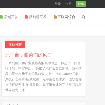
登录
注册
投稿
后端开发
移动端开发
互联网综合
本站推荐
元宇宙，韭菜们的风口
一系列巨头和行业观察者的集中表态，掀起了一阵全
行业的元宇宙狂欢。NVIDIA执行长黄仁勋说：我相信
我们正处在元宇宙的风口浪尖上；Epic Games的首
席执行官蒂姆·斯威尼说：元宇宙会是未来；微软首席
执行官萨蒂亚·纳德拉说：元宇宙会让数字世界和现实
世界融为一体……