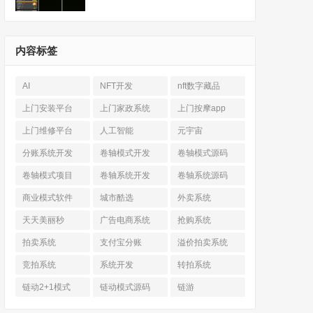
内容标签
AI
NFT开发
nft数字藏品
上门安装平台
上门家政系统
上门按摩app
上门维修平台
人工智能
元宇宙
分账系统开发
卷轴模式开发
卷轴模式源码
卷轴模式项目
卷轴系统开发
卷轴系统源码
商业模式软件
城市酷选
外卖系统
天天美丽秒
广告电商系统
抢购系统
拍卖系统
支付宝分账
溢价拍卖系统
竞拍系统
系统开发
转拍系统
链动2+1模式
链动模式源码
链游