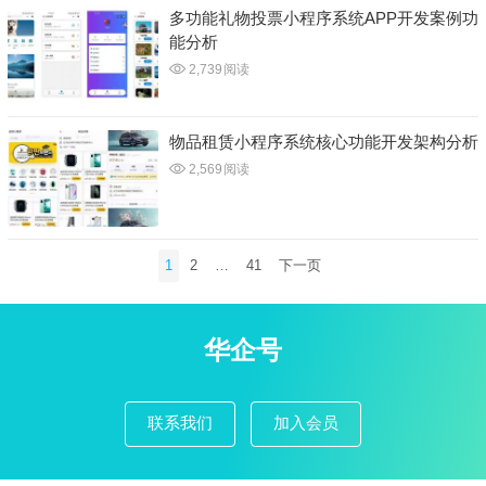
多功能礼物投票小程序系统APP开发案例功
能分析
2,739
阅读
物品租赁小程序系统核心功能开发架构分析
2,569
阅读
文
1
2
…
41
下一页
章
分
页
华企号
联系我们
加入会员