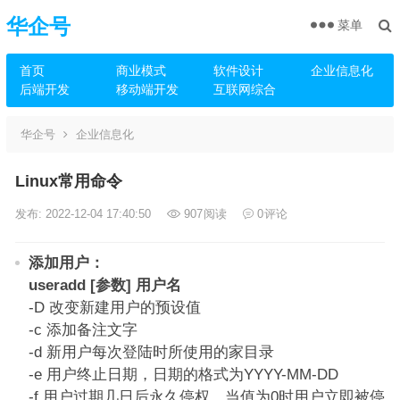
华企号
菜单
首页
商业模式
软件设计
企业信息化
后端开发
移动端开发
互联网综合
华企号
企业信息化
Linux常用命令
发布: 2022-12-04 17:40:50
907
阅读
0
评论
添加用户：
useradd [参数] 用户名
-D 改变新建用户的预设值
-c 添加备注文字
-d 新用户每次登陆时所使用的家目录
-e 用户终止日期，日期的格式为YYYY-MM-DD
-f 用户过期几日后永久停权。当值为0时用户立即被停