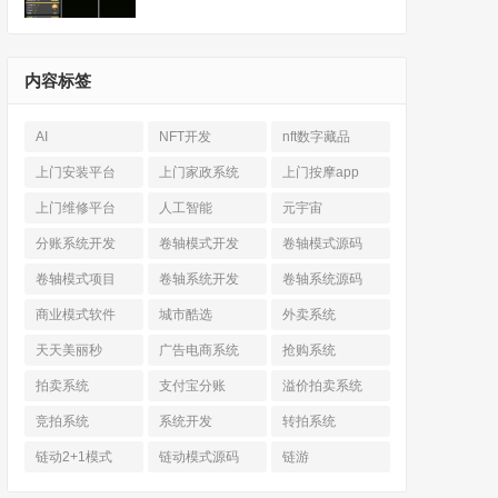
内容标签
AI
NFT开发
nft数字藏品
上门安装平台
上门家政系统
上门按摩app
上门维修平台
人工智能
元宇宙
分账系统开发
卷轴模式开发
卷轴模式源码
卷轴模式项目
卷轴系统开发
卷轴系统源码
商业模式软件
城市酷选
外卖系统
天天美丽秒
广告电商系统
抢购系统
拍卖系统
支付宝分账
溢价拍卖系统
竞拍系统
系统开发
转拍系统
链动2+1模式
链动模式源码
链游