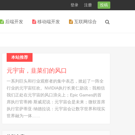
登录
注册
投稿
后端开发
移动端开发
互联网综合
本站推荐
元宇宙，韭菜们的风口
一系列巨头和行业观察者的集中表态，掀起了一阵全
行业的元宇宙狂欢。NVIDIA执行长黄仁勋说：我相信
我们正处在元宇宙的风口浪尖上；Epic Games的首
席执行官蒂姆·斯威尼说：元宇宙会是未来；微软首席
执行官萨蒂亚·纳德拉说：元宇宙会让数字世界和现实
世界融为一体……