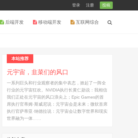
登录
注册
投稿
后端开发
移动端开发
互联网综合
本站推荐
元宇宙，韭菜们的风口
一系列巨头和行业观察者的集中表态，掀起了一阵全
行业的元宇宙狂欢。NVIDIA执行长黄仁勋说：我相信
我们正处在元宇宙的风口浪尖上；Epic Games的首
席执行官蒂姆·斯威尼说：元宇宙会是未来；微软首席
执行官萨蒂亚·纳德拉说：元宇宙会让数字世界和现实
世界融为一体……