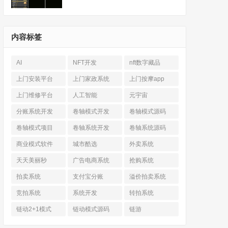
内容标签
AI
NFT开发
nft数字藏品
上门安装平台
上门家政系统
上门按摩app
上门维修平台
人工智能
元宇宙
分账系统开发
卷轴模式开发
卷轴模式源码
卷轴模式项目
卷轴系统开发
卷轴系统源码
商业模式软件
城市酷选
外卖系统
天天美丽秒
广告电商系统
抢购系统
拍卖系统
支付宝分账
溢价拍卖系统
竞拍系统
系统开发
转拍系统
链动2+1模式
链动模式源码
链游