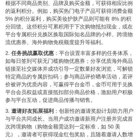
根据不同商品类别、品牌及购买金额，可获得相应比例
的返利积分。例如，购买热门电子产品可获得消费金额
5% 的积分返利，购买美妆护肤产品则可能有 8% 的积
分回馈。这些积分可累积用于下次购物抵扣现金，或在
平台专属积分兑换区换取国际知名品牌的小样、跨境物
流优惠券、海外购物免税额度提升等福利。
任务挑战赢取优惠
：平台设置丰富多样的任务体系，
如每日签到可获无门槛购物优惠券；分享优质海外商品
链接至社交媒体并成功引导一定数量好友浏览，可解锁
特定商品的专属折扣码；参与商品评价晒单活动，若评
价被评为优质内容，可赢得平台金币，金币可用于兑换
平台会员权益或直接抵扣部分商品价格，激励用户积极
参与平台互动，促进商品传播与销售。
邀请好友拓展福利
：创新性的邀请奖励计划助力用户
与平台共同成长。当用户成功邀请新用户注册并完成首
次跨境购物（购物金额需达到一定标准，如 50 美
元），邀请者可获得现金红包奖励，且随着邀请人数增