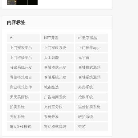
内容标签
AI
NFT开发
nft数字藏品
上门安装平台
上门家政系统
上门按摩app
上门维修平台
人工智能
元宇宙
分账系统开发
卷轴模式开发
卷轴模式源码
卷轴模式项目
卷轴系统开发
卷轴系统源码
商业模式软件
城市酷选
外卖系统
天天美丽秒
广告电商系统
抢购系统
拍卖系统
支付宝分账
溢价拍卖系统
竞拍系统
系统开发
转拍系统
链动2+1模式
链动模式源码
链游