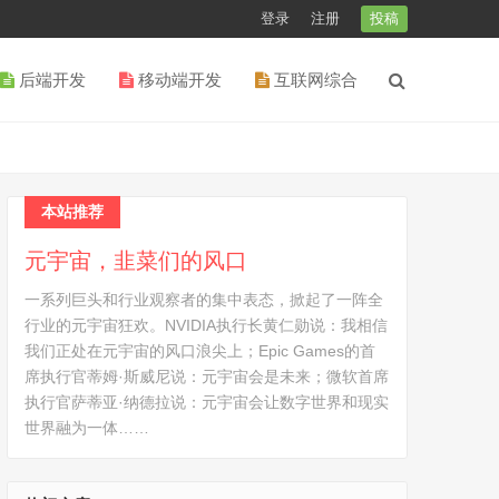
登录
注册
投稿
后端开发
移动端开发
互联网综合
本站推荐
元宇宙，韭菜们的风口
一系列巨头和行业观察者的集中表态，掀起了一阵全
行业的元宇宙狂欢。NVIDIA执行长黄仁勋说：我相信
我们正处在元宇宙的风口浪尖上；Epic Games的首
席执行官蒂姆·斯威尼说：元宇宙会是未来；微软首席
执行官萨蒂亚·纳德拉说：元宇宙会让数字世界和现实
世界融为一体……