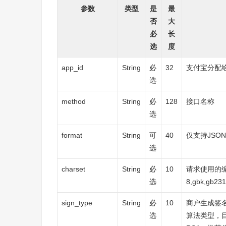
参数
类型
是
最
否
大
必
长
选
度
app_id
String
必
32
支付宝分配给
选
method
String
必
128
接口名称
选
format
String
可
40
仅支持JSON
选
charset
String
必
10
请求使用的编
选
8,gbk,gb23
sign_type
String
必
10
商户生成签
选
算法类型，目