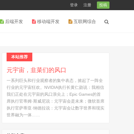
登录
注册
投稿
后端开发
移动端开发
互联网综合
本站推荐
元宇宙，韭菜们的风口
一系列巨头和行业观察者的集中表态，掀起了一阵全
行业的元宇宙狂欢。NVIDIA执行长黄仁勋说：我相信
我们正处在元宇宙的风口浪尖上；Epic Games的首
席执行官蒂姆·斯威尼说：元宇宙会是未来；微软首席
执行官萨蒂亚·纳德拉说：元宇宙会让数字世界和现实
世界融为一体……