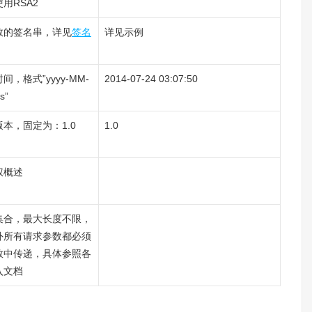
用RSA2
数的签名串，详见
签名
详见示例
，格式”yyyy-MM-
2014-07-24 03:07:50
s”
本，固定为：1.0
1.0
权概述
集合，最大长度不限，
外所有请求参数都必须
数中传递，具体参照各
入文档