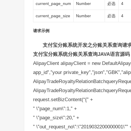
current_page_num
Number
必选
4
current_page_size
Number
必选
4
请求示例
支付宝分账系统开发之分账关系查询请
支付宝分账系统分账关系查询JAVA语言源码
AlipayClient alipayClient = new DefaultAlipay
app_id”,”your private_key”,”json”,”GBK”,”al
AlipayTradeRoyaltyRelationBatchqueryReque
AlipayTradeRoyaltyRelationBatchqueryReque
request.setBizContent(“{” +
” \”page_num\”:1,” +
” \”page_size\”:20,” +
” \”out_request_no\”:\”2019032200000001\”” 