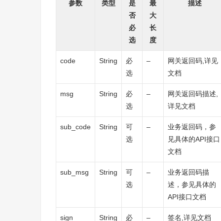
参数
类型
是
最
描述
否
大
必
长
选
度
code
String
必
–
网关返回码,详见
选
文档
msg
String
必
–
网关返回码描述,
选
详见文档
sub_code
String
可
–
业务返回码，参
选
见具体的API接口
文档
sub_msg
String
可
–
业务返回码描
选
述，参见具体的
API接口文档
sign
String
必
–
签名,详见文档