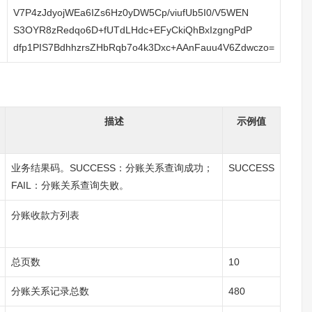
V7P4zJdyojWEa6IZs6Hz0yDW5Cp/viufUb5I0/V5WEN
S3OYR8zRedqo6D+fUTdLHdc+EFyCkiQhBxIzgngPdP
dfp1PIS7BdhhzrsZHbRqb7o4k3Dxc+AAnFauu4V6Zdwczo=
描述
示例值
业务结果码。SUCCESS：分账关系查询成功；
SUCCESS
FAIL：分账关系查询失败。
分账收款方列表
总页数
10
分账关系记录总数
480