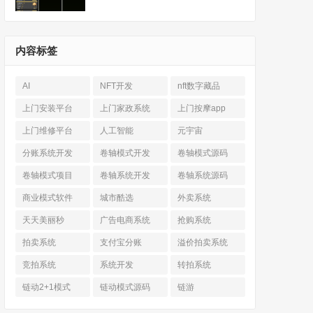
内容标签
AI
NFT开发
nft数字藏品
上门安装平台
上门家政系统
上门按摩app
上门维修平台
人工智能
元宇宙
分账系统开发
卷轴模式开发
卷轴模式源码
卷轴模式项目
卷轴系统开发
卷轴系统源码
商业模式软件
城市酷选
外卖系统
天天美丽秒
广告电商系统
抢购系统
拍卖系统
支付宝分账
溢价拍卖系统
竞拍系统
系统开发
转拍系统
链动2+1模式
链动模式源码
链游