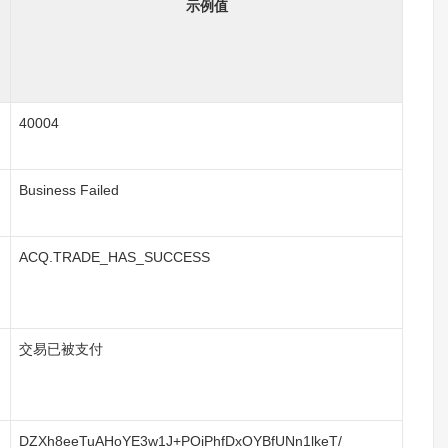
示例值
40004
Business Failed
ACQ.TRADE_HAS_SUCCESS
交易已被支付
DZXh8eeTuAHoYE3w1J+POiPhfDxOYBfUNn1lkeT/