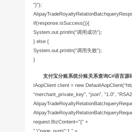
“}”);
AlipayTradeRoyaltyRelationBatchqueryRespon
if(response.isSuccess()){
System.out.println(“调用成功”);
} else {
System.out.println(“调用失败”);
}
支付宝分账系统分账关系查询C#语言源
IAopClient client = new DefaultAopClient(“ht
“merchant_private_key”, “json”, “1.0”, “RSA2”
AlipayTradeRoyaltyRelationBatchqueryRequ
AlipayTradeRoyaltyRelationBatchqueryReque
request.BizContent=”{” +
” \”page_num\”:1,” +