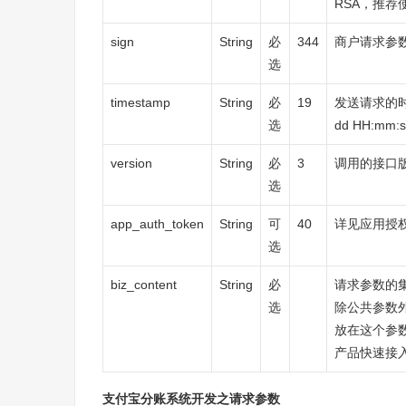
RSA，推荐使
sign
String
必
344
商户请求参
选
timestamp
String
必
19
发送请求的时间
选
dd HH:mm:s
version
String
必
3
调用的接口版
选
app_auth_token
String
可
40
详见应用授
选
biz_content
String
必
请求参数的
选
除公共参数
放在这个参
产品快速接
支付宝分账系统开发之请求参数