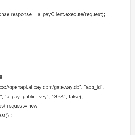
se response = alipayClient.execute(request);
码
tps://openapi.alipay.com/gateway.do”, “app_id”,
, “alipay_public_key”, “GBK”, false);
est request= new
st() ;