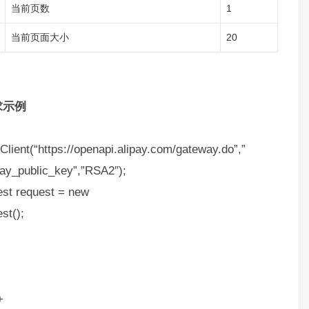
当前页数
1
当前页面大小
20
求示例
Client(“https://openapi.alipay.com/gateway.do”,”
ipay_public_key”,”RSA2″);
st request = new
st();
+