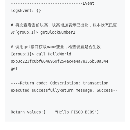
-------------------------------
Event 
logs
Event: {}
# 再次查看当前块高，块高增加表示已出块，账本状态已更
改
[group:1]> getBlockNumber
2
# 调用get接口获取name变量，检查设置是否生效
[group:1]> call HelloWorld 
0xb3c223fc0bf6646959f254ac4e4a7e355b50a344 
get
-------------------------------------------
----------------------------------------------
----
Return code: 0
description: transaction 
executed successfully
Return message: Success
--
----------------------------------------------
---------------------------------------------
Return values:
[
    "Hello,FISCO BCOS"
]