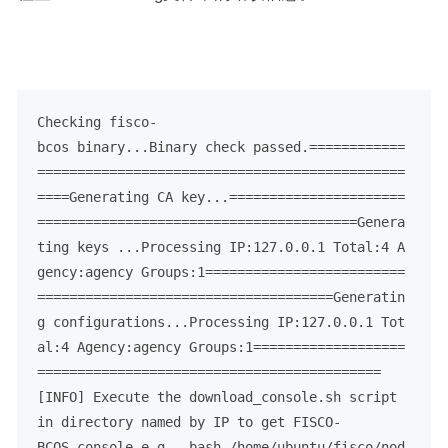
Checking fisco-
bcos binary...Binary check passed.============
==============================================
====Generating CA key...======================
========================================Genera
ting keys ...Processing IP:127.0.0.1 Total:4 A
gency:agency Groups:1=========================
=====================================Generatin
g configurations...Processing IP:127.0.0.1 Tot
al:4 Agency:agency Groups:1===================
===========================================
[INFO] Execute the download_console.sh script 
in directory named by IP to get FISCO-
BCOS console.e.g.  bash /home/ubuntu/fisco/nod