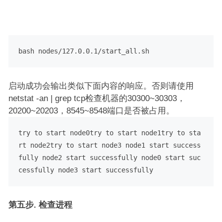
bash nodes/127.0.0.1/start_all.sh
启动成功会输出类似下面内容的响应。否则请使用
netstat -an | grep tcp检查机器的30300~30303，
20200~20203，8545~8548端口是否被占用。
try to start node0try to start node1try to sta
rt node2try to start node3 node1 start success
fully node2 start successfully node0 start suc
cessfully node3 start successfully
第五步. 检查进程