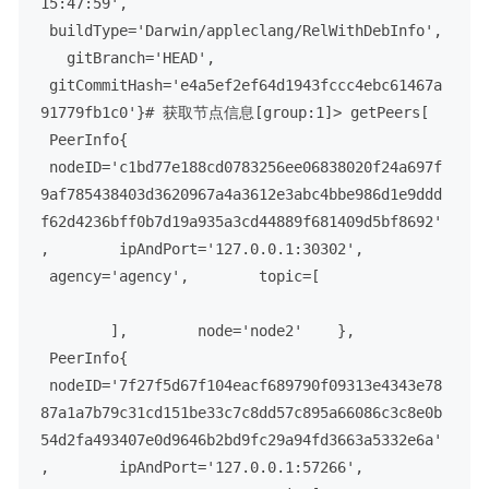
15:47:59',
 buildType='Darwin/appleclang/RelWithDebInfo',
   gitBranch='HEAD',
 gitCommitHash='e4a5ef2ef64d1943fccc4ebc61467a
91779fb1c0'
}
# 获取节点信息
[group:1]> getPeers
[
 PeerInfo{
 nodeID='c1bd77e188cd0783256ee06838020f24a697f
9af785438403d3620967a4a3612e3abc4bbe986d1e9ddd
f62d4236bff0b7d19a935a3cd44889f681409d5bf8692'
,
        ipAndPort='127.0.0.1:30302',
 agency='agency',
        topic=[
        ],
        node='node2'
    },
 PeerInfo{
 nodeID='7f27f5d67f104eacf689790f09313e4343e78
87a1a7b79c31cd151be33c7c8dd57c895a66086c3c8e0b
54d2fa493407e0d9646b2bd9fc29a94fd3663a5332e6a'
,
        ipAndPort='127.0.0.1:57266',