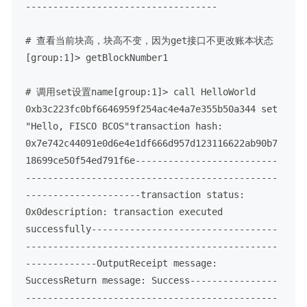
-----------------------------------
# 查看当前块高，块高不变，因为get接口不更改账本状态
[group:1]> getBlockNumber
1
# 调用set设置name
[group:1]> call HelloWorld 
0xb3c223fc0bf6646959f254ac4e4a7e355b50a344 set 
"Hello, FISCO BCOS"
transaction hash: 
0x7e742c44091e0d6e4e1df666d957d123116622ab90b7
18699ce50f54ed791f6e
--------------------------
----------------------------------------------
---------------------
transaction status: 
0x0
description: transaction executed 
successfully
----------------------------------
----------------------------------------------
-------------
Output
Receipt message: 
Success
Return message: Success
----------------
----------------------------------------------