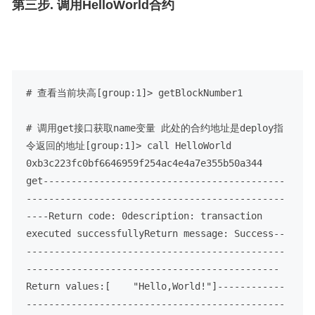
第三步. 调用HelloWorld合约
# 查看当前块高
[group:1]> getBlockNumber
1
# 调用get接口获取name变量 此处的合约地址是deploy指
令返回的地址
[group:1]> call HelloWorld 
0xb3c223fc0bf6646959f254ac4e4a7e355b50a344 
get
-------------------------------------------
----------------------------------------------
----
Return code: 0
description: transaction 
executed successfully
Return message: Success
--
----------------------------------------------
---------------------------------------------
Return values:
[
    "Hello,World!"
]
------------
----------------------------------------------