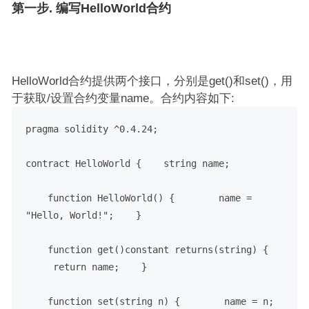
第一步. 编写HelloWorld合约
HelloWorld合约提供两个接口，分别是get()和set()，用
于获取/设置合约变量name。合约内容如下:
pragma solidity ^0.4.24;
contract HelloWorld {
    string name;
    function HelloWorld() {
        name = 
"Hello, World!";
    }
    function get()constant returns(string) {
     return name;
    }
    function set(string n) {
        name = n;