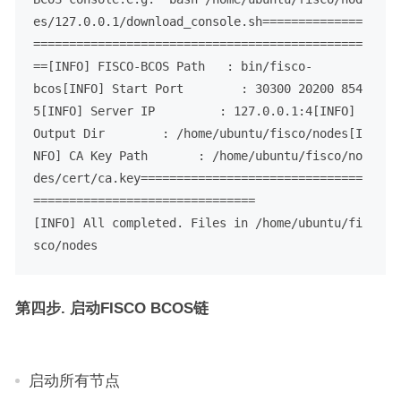
es/127.0.0.1/download_console.sh==============
==============================================
==[INFO] FISCO-BCOS Path   : bin/fisco-
bcos[INFO] Start Port        : 30300 20200 854
5[INFO] Server IP         : 127.0.0.1:4[INFO] 
Output Dir        : /home/ubuntu/fisco/nodes[I
NFO] CA Key Path       : /home/ubuntu/fisco/no
des/cert/ca.key===============================
===============================
[INFO] All completed. Files in /home/ubuntu/fi
sco/nodes
第四步. 启动FISCO BCOS链
启动所有节点