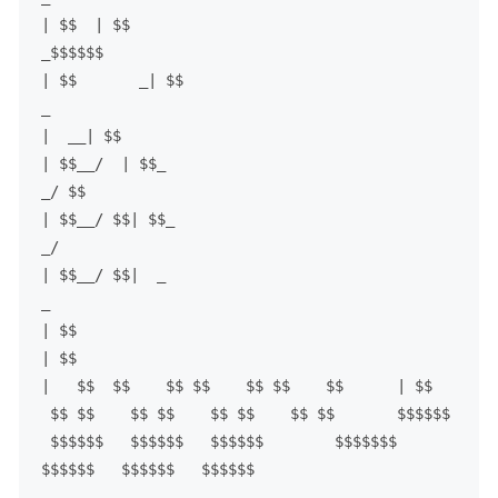
| $$  | $$ 

_$$$$$$
| $$       _| $$

_ 

|  __| $$

| $$__/  | $$_

_/ $$      

| $$__/ $$| $$_

_/  

| $$__/ $$|  _

_

| $$
| $$      

|   $$  $$    $$ $$    $$ $$    $$      | $$   
 $$ $$    $$ $$    $$ $$    $$
 $$       $$$$$$ 
 $$$$$$   $$$$$$   $$$$$$        $$$$$$$   
$$$$$$   $$$$$$   $$$$$$