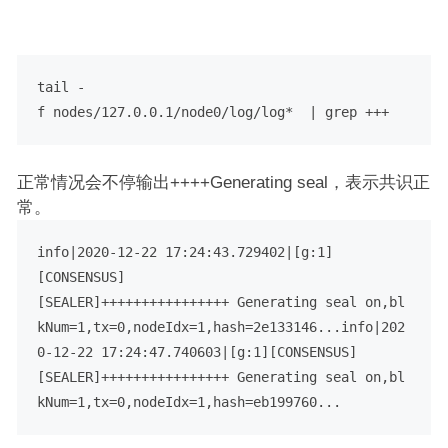
tail -
f nodes/127.0.0.1/node0/log/log*  | grep +++
正常情况会不停输出++++Generating seal，表示共识正
常。
info|2020-12-22 17:24:43.729402|[g:1]
[CONSENSUS]
[SEALER]++++++++++++++++ Generating seal on,bl
kNum=1,tx=0,nodeIdx=1,hash=2e133146...info|202
0-12-22 17:24:47.740603|[g:1][CONSENSUS]
[SEALER]++++++++++++++++ Generating seal on,bl
kNum=1,tx=0,nodeIdx=1,hash=eb199760...