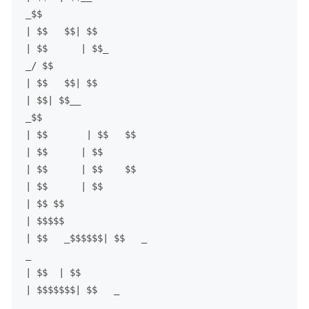
_$$

| $$   $$| $$  

| $$      | $$_

_/ $$

| $$   $$| $$  

| $$| $$__

_$$
| $$       | $$   $$     

| $$      | $$  

| $$      | $$    $$

| $$      | $$  

| $$ $$    
| $$$$$     

| $$   _$$$$$$| $$   _

_ 

| $$  | $$      

| $$$$$$$| $$   _

_ 
