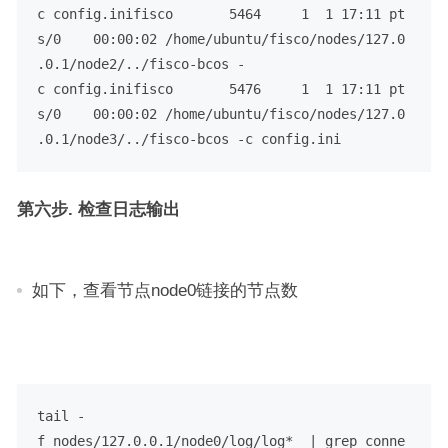
c config.inifisco       5464     1  1 17:11 pt
s/0    00:00:02 /home/ubuntu/fisco/nodes/127.0
.0.1/node2/../fisco-bcos -
c config.inifisco       5476     1  1 17:11 pt
s/0    00:00:02 /home/ubuntu/fisco/nodes/127.0
.0.1/node3/../fisco-bcos -c config.ini
第六步. 检查日志输出
如下，查看节点node0链接的节点数
tail -
f nodes/127.0.0.1/node0/log/log*  | grep conne