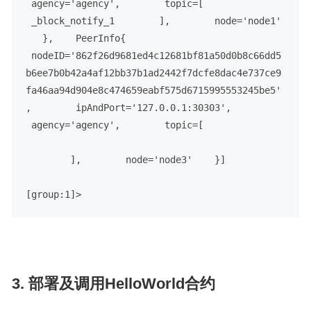
 agency='agency',
        topic=[
 _block_notify_1
        ],
        node='node1'
   },
    PeerInfo{
 nodeID='862f26d9681ed4c12681bf81a50d0b8c66dd5
b6ee7b0b42a4af12bb37b1ad2442f7dcfe8dac4e737ce9
fa46aa94d904e8c474659eabf575d6715995553245be5'
,
        ipAndPort='127.0.0.1:30303',
 agency='agency',
        topic=[
        ],
        node='node3'
    }
]
[group:1]>
3. 部署及调用HelloWorld合约