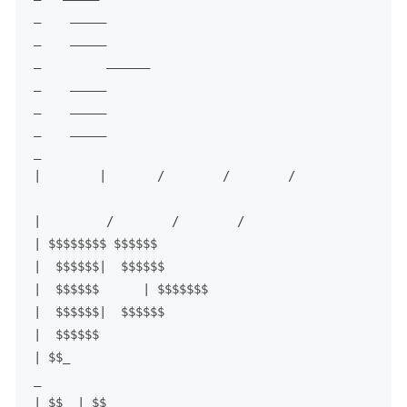
_    _____

_    _____

_         ______

_    _____

_    _____

_    _____

_
|        |       /        /        /           
|         /        /        /      
| $$$$$$$$ $$$$$$

|  $$$$$$|  $$$$$$

|  $$$$$$      | $$$$$$$

|  $$$$$$|  $$$$$$

|  $$$$$$
| $$_

_      

| $$  | $$__
