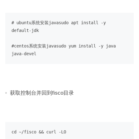
# ubuntu系统安装java
sudo apt install -y 
default-jdk
#centos系统安装java
sudo yum install -y java 
java-devel
获取控制台并回到fisco目录
cd ~/fisco && curl -LO