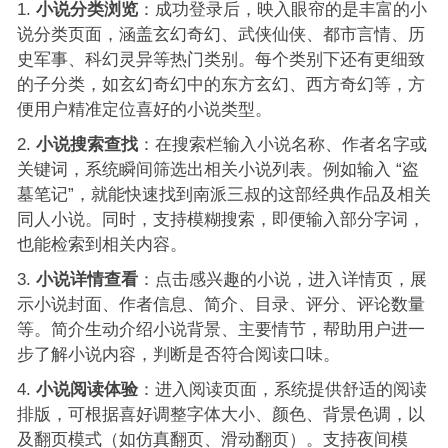
小说分类浏览
：成功登录后，映入眼帘的是丰富的小
说分类页面，涵盖玄幻奇幻、武侠仙侠、都市言情、历
史军事、科幻灵异等热门类别。每个类别下还有更细致
的子分类，如玄幻奇幻中的东方玄幻、西方奇幻等，方
便用户精准定位喜好的小说类型。
小说搜索查找
：在搜索栏输入小说名称、作者名字或
关键词，系统瞬间筛选出相关小说列表。例如输入 “盗
墓笔记”，就能快速找到南派三叔的这部经典作品及相关
同人小说。同时，支持模糊搜索，即便输入部分字词，
也能检索到相关内容。
小说详情查看
：点击感兴趣的小说，进入详情页，展
示小说封面、作者信息、简介、目录、评分、评论数量
等。简介生动介绍小说背景、主要情节，帮助用户进一
步了解小说内容，判断是否符合阅读口味。
小说阅读体验
：进入阅读页面，系统提供舒适的阅读
排版，可根据喜好调整字体大小、颜色、背景色调，以
及翻页模式（如仿真翻页、滑动翻页）。支持夜间模