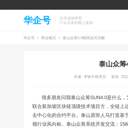
华企号
技术成就梦想
IT从业者的网上家园
华企号
商业模式
泰山众筹4.0模商业式详解
泰山众筹
作者:
李铁牛程序员
发布: 2022
很多朋友问我泰山众筹SUN4.0是什么，
联合新加坡区块链顶级技术项目方，全链上
去中心化的合约平台。泰山原班人马打造基于
领行业风向标。泰山众筹系统开发交流：15889