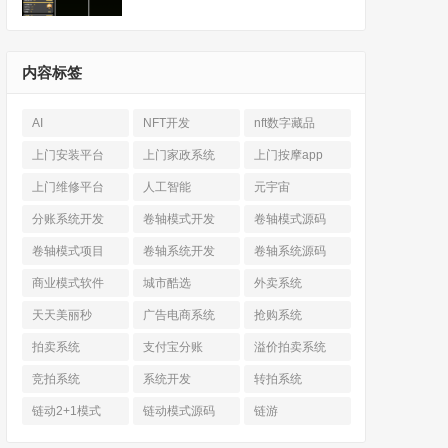
内容标签
AI
NFT开发
nft数字藏品
上门安装平台
上门家政系统
上门按摩app
上门维修平台
人工智能
元宇宙
分账系统开发
卷轴模式开发
卷轴模式源码
卷轴模式项目
卷轴系统开发
卷轴系统源码
商业模式软件
城市酷选
外卖系统
天天美丽秒
广告电商系统
抢购系统
拍卖系统
支付宝分账
溢价拍卖系统
竞拍系统
系统开发
转拍系统
链动2+1模式
链动模式源码
链游