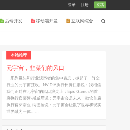
登录
注册
投稿
后端开发
移动端开发
互联网综合
本站推荐
元宇宙，韭菜们的风口
一系列巨头和行业观察者的集中表态，掀起了一阵全
行业的元宇宙狂欢。NVIDIA执行长黄仁勋说：我相信
我们正处在元宇宙的风口浪尖上；Epic Games的首
席执行官蒂姆·斯威尼说：元宇宙会是未来；微软首席
执行官萨蒂亚·纳德拉说：元宇宙会让数字世界和现实
世界融为一体……