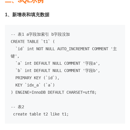
二、SQL示例
1、新增表和填充数据
-- 表1 a字段加索引 b字段没加
CREATE
TABLE
 `t1` (

  `id` 
int
NOT
NULL
 AUTO_INCREMENT COMMENT 
'主
键'
,

  `a` 
int
DEFAULT
NULL
 COMMENT 
'字段a'
,

  `b` 
int
DEFAULT
NULL
 COMMENT 
'字段b'
,

PRIMARY
 KEY (`id`),

  KEY `idx_a` (`a`)

) ENGINE
=
InnoDB 
DEFAULT
 CHARSET
=
utf8;

-- 表2
create
table
 t2 
like