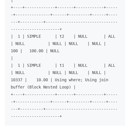
+
----+-------------+-------+------------+-----
-+---------------+------+---------+------+----
---+----------+-------------------------------
---------------------+
|
1
|
 SIMPLE      
|
 t2    
|
NULL
|
ALL
|
NULL
|
NULL
|
NULL
|
NULL
|
100
|
100.00
|
NULL
|
|
1
|
 SIMPLE      
|
 t1    
|
NULL
|
ALL
|
NULL
|
NULL
|
NULL
|
NULL
|
10337
|
10.00
|
Using
where
; 
Using
join
buffer (Block Nested Loop) 
|
+
----+-------------+-------+------------+-----
-+---------------+------+---------+------+----
---+----------+-------------------------------
---------------------+