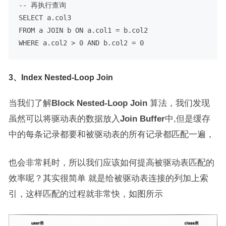
-- 再执行查询
SELECT
FROM
 a 
JOIN
 b 
ON
 a.col1 
=
WHERE
 a.col2 
>
0
AND
 b.col2 
=
0
3、Index Nested-Loop Join
当我们了解
Block Nested-Loop Join
算法，我们发现
虽然可以将
驱动表
的数据放入
Join Buffer
中,但是缓存
中的每条记录都要和
被驱动表
的所有记录都匹配一遍，
也会非常耗时，所以我们应该如何提高被驱动表匹配的
效率呢？其实很简单 就是给被驱动表连接的列加上索
引，这样匹配的过程就非常快，如图所示