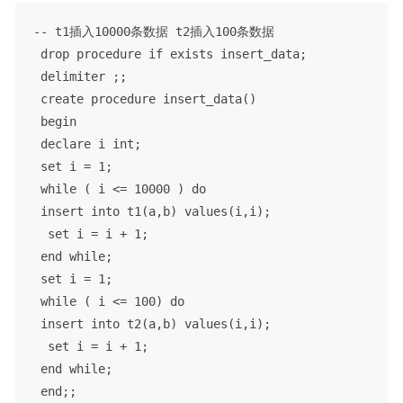
-- t1插入10000条数据 t2插入100条数据
drop
procedure
 if 
exists
 insert_data;

 delimiter ;;

create
procedure
 insert_data()

begin
declare
 i 
int
;

set
 i 
=
1
;

 while ( i 
<=
10000
 ) do

insert
into
 t1(a,b) 
values
(i,i);

set
 i 
=
 i 
+
1
;

end
 while;

set
 i 
=
1
;

 while ( i 
<=
100
) do

insert
into
 t2(a,b) 
values
(i,i);

set
 i 
=
 i 
+
1
;

end
 while;

end
;;
