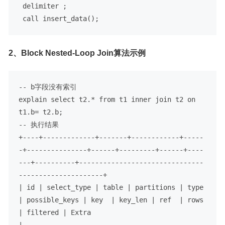
 delimiter ;

call
2、Block Nested-Loop Join算法示例
-- b字段没有索引
explain 
select
 t2.
*
from
 t1 
inner
join
 t2 
on
t1.b
=
-- 执行结果
+
----+-------------+-------+------------+-----
-+---------------+------+---------+------+----
---+----------+-------------------------------
---------------------+
|
 id 
|
 select_type 
|
table
|
 partitions 
|
 type 
|
 possible_keys 
|
 key  
|
 key_len 
|
ref
|
rows
|
 filtered 
|
 Extra                               
|