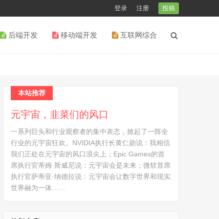
登录
注册
投稿
后端开发
移动端开发
互联网综合
本站推荐
元宇宙，韭菜们的风口
一系列巨头和行业观察者的集中表态，掀起了一阵全
行业的元宇宙狂欢。NVIDIA执行长黄仁勋说：我相信
我们正处在元宇宙的风口浪尖上；Epic Games的首
席执行官蒂姆·斯威尼说：元宇宙会是未来；微软首席
执行官萨蒂亚·纳德拉说：元宇宙会让数字世界和现实
世界融为一体……