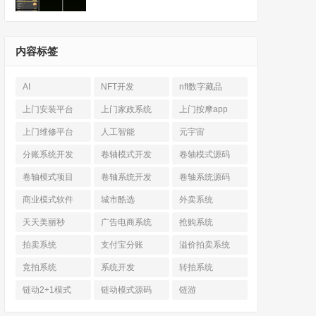
内容标签
AI
NFT开发
nft数字藏品
上门安装平台
上门家政系统
上门按摩app
上门维修平台
人工智能
元宇宙
分账系统开发
卷轴模式开发
卷轴模式源码
卷轴模式项目
卷轴系统开发
卷轴系统源码
商业模式软件
城市酷选
外卖系统
天天美丽秒
广告电商系统
抢购系统
拍卖系统
支付宝分账
溢价拍卖系统
竞拍系统
系统开发
转拍系统
链动2+1模式
链动模式源码
链游