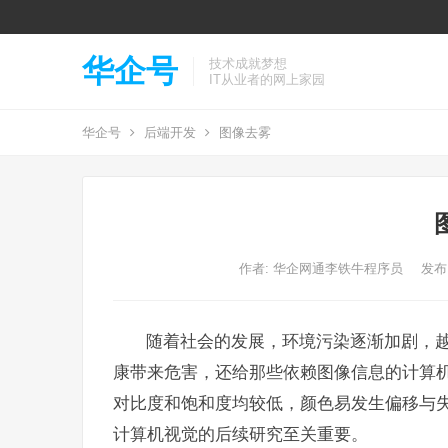
华企号
技术成就梦想
IT从业者的网上家园
华企号
后端开发
图像去雾
作者:
华企网通李铁牛程序员
发布: 
随着社会的发展，环境污染逐渐加剧，
康带来危害，还给那些依赖图像信息的计算
对比度和饱和度均较低，颜色易发生偏移与
计算机视觉的后续研究至关重要。