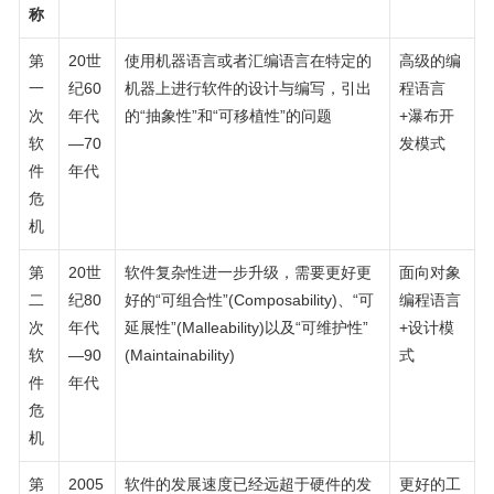
称
第
20世
使用机器语言或者汇编语言在特定的
高级的编
一
纪60
机器上进行软件的设计与编写，引出
程语言
次
年代
的“抽象性”和“可移植性”的问题
+瀑布开
软
—70
发模式
件
年代
危
机
第
20世
软件复杂性进一步升级，需要更好更
面向对象
二
纪80
好的“可组合性”(Composability)、“可
编程语言
次
年代
延展性”(Malleability)以及“可维护性”
+设计模
软
—90
(Maintainability)
式
件
年代
危
机
第
2005
软件的发展速度已经远超于硬件的发
更好的工