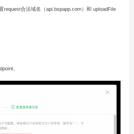
t合法域名（api.bspapp.com）和 uploadFile
dpoint。