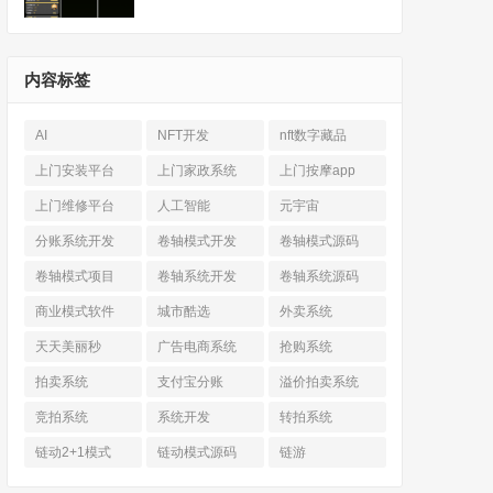
内容标签
AI
NFT开发
nft数字藏品
上门安装平台
上门家政系统
上门按摩app
上门维修平台
人工智能
元宇宙
分账系统开发
卷轴模式开发
卷轴模式源码
卷轴模式项目
卷轴系统开发
卷轴系统源码
商业模式软件
城市酷选
外卖系统
天天美丽秒
广告电商系统
抢购系统
拍卖系统
支付宝分账
溢价拍卖系统
竞拍系统
系统开发
转拍系统
链动2+1模式
链动模式源码
链游