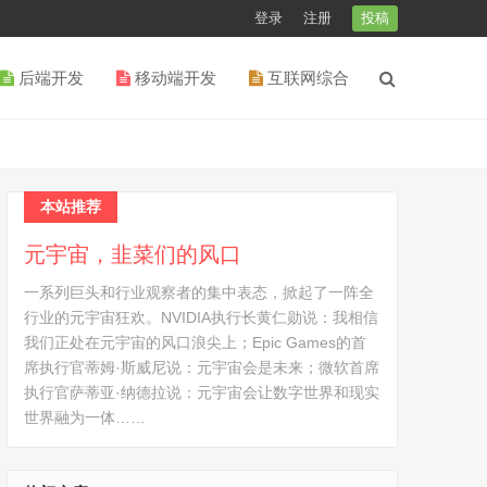
登录
注册
投稿
后端开发
移动端开发
互联网综合
本站推荐
元宇宙，韭菜们的风口
一系列巨头和行业观察者的集中表态，掀起了一阵全
行业的元宇宙狂欢。NVIDIA执行长黄仁勋说：我相信
我们正处在元宇宙的风口浪尖上；Epic Games的首
席执行官蒂姆·斯威尼说：元宇宙会是未来；微软首席
执行官萨蒂亚·纳德拉说：元宇宙会让数字世界和现实
世界融为一体……