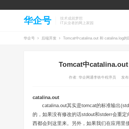
华企号
技术成就梦想
IT从业者的网上家园
华企号
后端开发
Tomcat中catalina.out 和 catalina.
Tomcat中catalina.o
作者:
华企网通李铁牛程序员
发布: 
catalina.out
catalina.out其实是tomcat的标准输出(
的，如果没有修改的话stdout和stderr会重
西都会到这里来。另外，如果我们在应用里使用