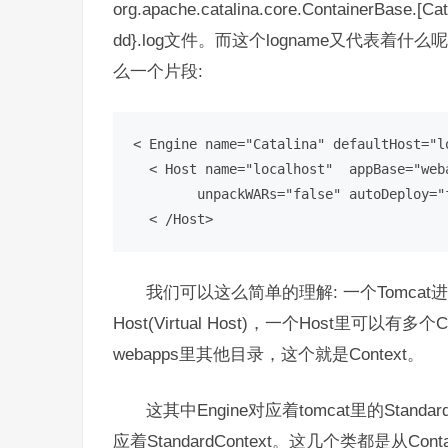
org.apache.catalina.core.ContainerBase.[
dd}.log文件。而这个logname又代表着什么
么一个片段:
< Engine name="Catalina" defaultHost="lo
  < Host name="localhost"  appBase="weba
        unpackWARs="false" autoDeploy="f
  < /Host>
我们可以这么简单的理解: 一个Tomcat进
Host(Virtual Host)，一个Host里可
webapps里其他目录，这个就是Context。
这其中Engine对应着tomcat里的Standard
应着StandardContext。这几个类都是从C