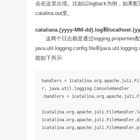
会在这里出现。比如以logback为例，如果配置ch.qo
catalina.out里。
cataliana.{yyyy-MM-dd}.log和localhost.{y
这两个日志都是通过logging.propert
java.util.logging.config.file和java.util
能如下所示:
handlers = 1catalina.org.apache.juli.Fi
r, java.util.logging.ConsoleHandler

.handlers = 1catalina.org.apache.juli.F
1catalina.org.apache.juli.FileHandler.le
1catalina.org.apache.juli.FileHandler.d
1catalina.org.apache.juli.FileHandler.pr