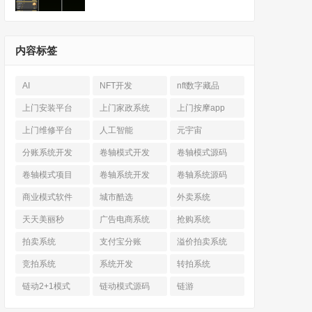
内容标签
AI
NFT开发
nft数字藏品
上门安装平台
上门家政系统
上门按摩app
上门维修平台
人工智能
元宇宙
分账系统开发
卷轴模式开发
卷轴模式源码
卷轴模式项目
卷轴系统开发
卷轴系统源码
商业模式软件
城市酷选
外卖系统
天天美丽秒
广告电商系统
抢购系统
拍卖系统
支付宝分账
溢价拍卖系统
竞拍系统
系统开发
转拍系统
链动2+1模式
链动模式源码
链游