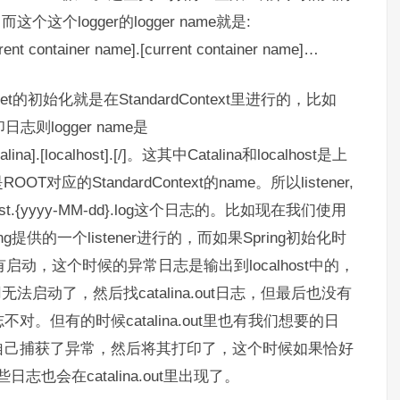
，而这个这个logger的logger name就是:
rent container name].[current container name]…
 servlet的初始化就是在StandardContext里进行的，比如
志则logger name是
atalina].[localhost].[/]。这其中Catalina和localhost是上
OOT对应的StandardContext的name。所以listener,
lhost.{yyyy-MM-dd}.log这个日志的。比如现在我们使用
ing提供的一个listener进行的，而如果Spring初始化时
启动，这个时候的异常日志是输出到localhost中的，
用无法启动了，然后找catalina.out日志，但最后也没有
。但有的时候catalina.out里也有我们想要的日
自己捕获了异常，然后将其打印了，这个时候如果恰好
志也会在catalina.out里出现了。