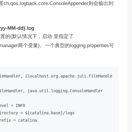
s.logback.core.ConsoleAppender则会输出到
yyy-MM-dd}.log
ies配置的(默认情况下，启动 里指定了
.logging.manager两个变量)。一个典型的logging.properties可
leHandler, 2localhost.org.apache.juli.FileHandle
ileHandler, java.util.logging.ConsoleHandler

vel = INFO

irectory = ${catalina.base}/logs

efix = catalina.
