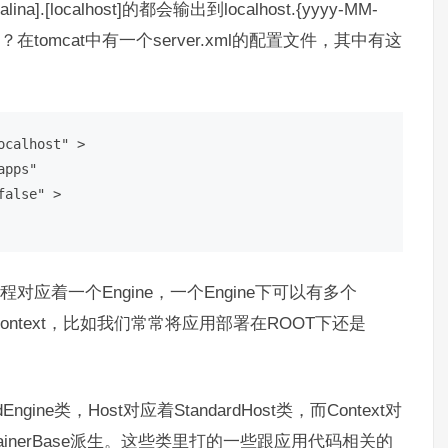
Catalina].[localhost]的都会输出到localhost.{yyyy-MM-
呢？在tomcat中有一个server.xml的配置文件，其中有这
calhost" >

pps"

alse" >

程对应着一个Engine，一个Engine下可以有多个
以有多个Context，比如我们常常将应用部署在ROOT下还是
Engine类，Host对应着StandardHost类，而Context对
ontainerBase派生。这些类里打的一些跟应用代码相关的