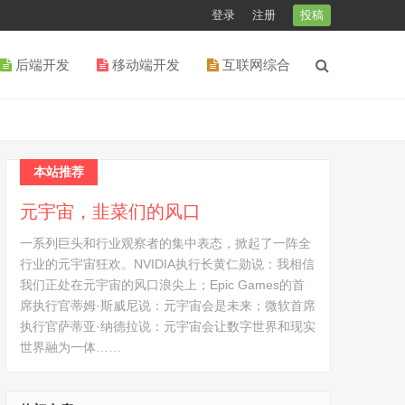
登录
注册
投稿
后端开发
移动端开发
互联网综合
本站推荐
元宇宙，韭菜们的风口
一系列巨头和行业观察者的集中表态，掀起了一阵全
行业的元宇宙狂欢。NVIDIA执行长黄仁勋说：我相信
我们正处在元宇宙的风口浪尖上；Epic Games的首
席执行官蒂姆·斯威尼说：元宇宙会是未来；微软首席
执行官萨蒂亚·纳德拉说：元宇宙会让数字世界和现实
世界融为一体……