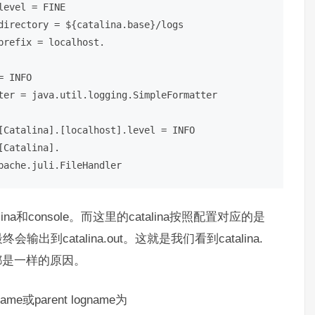
evel = FINE

directory = ${catalina.base}/logs

refix = localhost.

 INFO

ter = java.util.logging.SimpleFormatter

[Catalina].[localhost].level = INFO

[Catalina].
pache.juli.FileHandler
na和console。而这里的catalina按照配置对应的是
ole最终会输出到catalina.out。这就是我们看到catalina.
日志很多都是一样的原因。
e或parent logname为