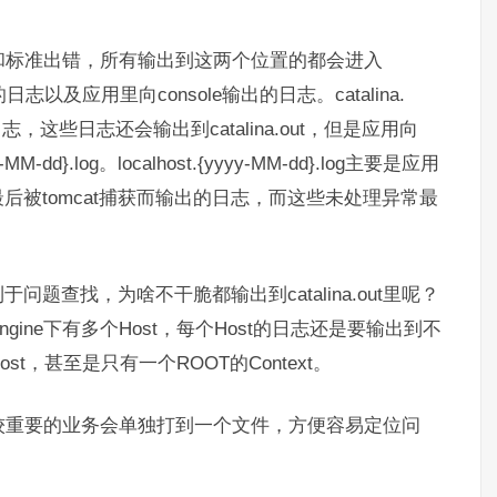
准输出和标准出错，所有输出到这两个位置的都会进入
出的日志以及应用里向console输出的日志。catalina.
一些日志，这些日志还会输出到catalina.out，但是应用向
M-dd}.log。localhost.{yyyy-MM-dd}.log主要是应用
t)未处理的异常最后被tomcat捕获而输出的日志，而这些未处理异常最
题查找，为啥不干脆都输出到catalina.out里呢？
gine下有多个Host，每个Host的日志还是要输出到不
，甚至是只有一个ROOT的Context。
比较重要的业务会单独打到一个文件，方便容易定位问