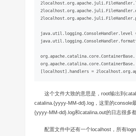
2localhost.org.apache.juli.FileHandler.l
2localhost.org.apache.juli.FileHandler.
2localhost.org.apache.juli.FileHandler.p
java.util.logging.ConsoleHandler.level =
java.util.logging.ConsoleHandler.format
org.apache.catalina.core.ContainerBase.
org.apache.catalina.core.ContainerBase.
[localhost].handlers = 2localhost.org.a
这个文件大致的意思是，root输出到catali
catalina.{yyyy-MM-dd}.log，这里的cons
{yyyy-MM-dd}.log和catalina.out的
配置文件中还有一个localhost，所有lognam