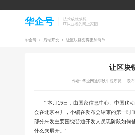
华企号
技术成就梦想
IT从业者的网上家园
华企号
后端开发
让区块链变得更加简单
让区块
作者:
华企网通李铁牛程序员
发布: 
“ 本月15日，由国家信息中心、中国移
会在北京召开，小编在发布会结束的第一时
部分来发主要围绕普通开发人员现阶段如何
什么来展开。”