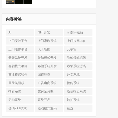
内容标签
AI
NFT开发
nft数字藏品
上门安装平台
上门家政系统
上门按摩app
上门维修平台
人工智能
元宇宙
分账系统开发
卷轴模式开发
卷轴模式源码
卷轴模式项目
卷轴系统开发
卷轴系统源码
商业模式软件
城市酷选
外卖系统
天天美丽秒
广告电商系统
抢购系统
拍卖系统
支付宝分账
溢价拍卖系统
竞拍系统
系统开发
转拍系统
链动2+1模式
链动模式源码
链游