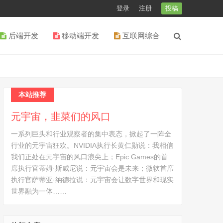
登录
注册
投稿
后端开发
移动端开发
互联网综合
本站推荐
元宇宙，韭菜们的风口
一系列巨头和行业观察者的集中表态，掀起了一阵全
行业的元宇宙狂欢。NVIDIA执行长黄仁勋说：我相信
我们正处在元宇宙的风口浪尖上；Epic Games的首
席执行官蒂姆·斯威尼说：元宇宙会是未来；微软首席
执行官萨蒂亚·纳德拉说：元宇宙会让数字世界和现实
世界融为一体……