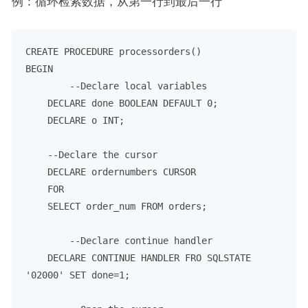
例：循环检索数据，从第一行到最后一行
CREATE
PROCEDURE
BEGIN
--Declare local variables
DECLARE
 done 
BOOLEAN
DEFAULT
0
;

DECLARE
 o 
INT
;

--Declare the cursor
DECLARE
 ordernumbers 
CURSOR
FOR
SELECT
 order_num 
FROM
 orders;

--Declare continue handler
DECLARE
 CONTINUE HANDLER FRO 
SQLSTATE
'02000'
SET
 done
=
1
;
