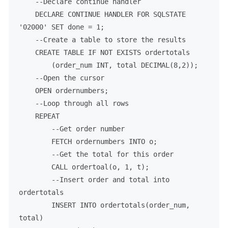
--Declare continue handler
DECLARE
 CONTINUE HANDLER 
FOR
SQLSTATE
'02000'
SET
 done 
=
1
;

--Create a table to store the results
CREATE
TABLE
 IF 
NOT
EXISTS
 ordertotals

    	(order_num 
INT
, total 
DECIMAL
(
8
,
2
));

--Open the cursor
OPEN
 ordernumbers;

--Loop through all rows
    REPEAT

--Get order number
FETCH
 ordernumbers 
INTO
 o;

--Get the total for this order
CALL
 ordertoal(o, 
1
, t);

--Insert order and total into 
ordertotals
INSERT
INTO
 ordertotals(order_num, 
total)
