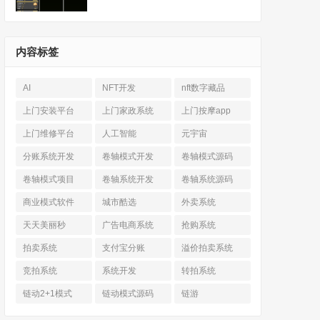
内容标签
AI
NFT开发
nft数字藏品
上门安装平台
上门家政系统
上门按摩app
上门维修平台
人工智能
元宇宙
分账系统开发
卷轴模式开发
卷轴模式源码
卷轴模式项目
卷轴系统开发
卷轴系统源码
商业模式软件
城市酷选
外卖系统
天天美丽秒
广告电商系统
抢购系统
拍卖系统
支付宝分账
溢价拍卖系统
竞拍系统
系统开发
转拍系统
链动2+1模式
链动模式源码
链游