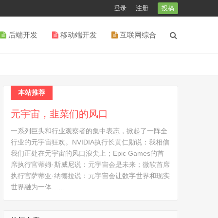
登录
注册
投稿
后端开发
移动端开发
互联网综合
本站推荐
元宇宙，韭菜们的风口
一系列巨头和行业观察者的集中表态，掀起了一阵全
行业的元宇宙狂欢。NVIDIA执行长黄仁勋说：我相信
我们正处在元宇宙的风口浪尖上；Epic Games的首
席执行官蒂姆·斯威尼说：元宇宙会是未来；微软首席
执行官萨蒂亚·纳德拉说：元宇宙会让数字世界和现实
世界融为一体……