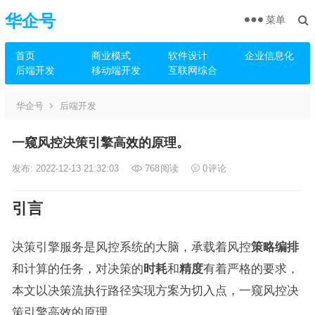
华企号
菜单
首页
商业模式
软件设计
企业信息化
后端开发
移动端开发
互联网综合
华企号
后端开发
一窥风控决策引擎高效的原理。
发布: 2022-12-13 21:32:03
768
阅读
0
评论
引言
决策引擎服务是风控系统的大脑，承载着风控
策略编排
和计算的任务，对决策的
时耗
和
精度
有着严格的要求，
本文以决策流执行路径实现方案为切入点，一窥风控决
策引擎高效的原理。