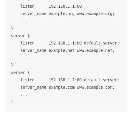
    listen      
192.168
.
1.1
:
80
;

    server_name example
.org
 www
.example
.org
;

    ...

}

server {

    listen      
192.168
.
1.1
:
80
 default_server;

    server_name example
.net
 www
.example
.net
;

    ...

}

server {

    listen      
192.168
.
1.2
:
80
 default_server;

    server_name example
.com
 www
.example
.com
;

    ...

}