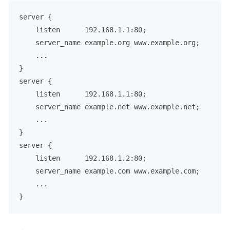
server {

    listen      
192.168
.
1.1
:
80
;

    server_name example
.org
 www
.example
.org
;

    ...

}

server {

    listen      
192.168
.
1.1
:
80
;

    server_name example
.net
 www
.example
.net
;

    ...

}

server {

    listen      
192.168
.
1.2
:
80
;

    server_name example
.com
 www
.example
.com
;

    ...
