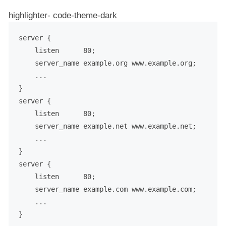
highlighter- code-theme-dark
server {

    listen      80;

    server_name example.org www.example.org;

    ...

}

server {

    listen      80;

    server_name example.net www.example.net;

    ...

}

server {

    listen      80;

    server_name example.com www.example.com;

    ...
