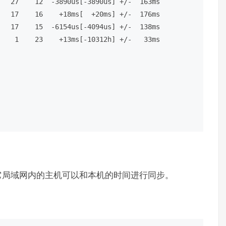
   27    12  -3890us[-3890us] +/-  163ms

   17    16    +18ms[  +20ms] +/-  176ms

   17    15  -6154us[-4094us] +/-  138ms

    1    23    +13ms[-10312h] +/-   33ms

它局域网内的主机可以和本机的时间进行同步。