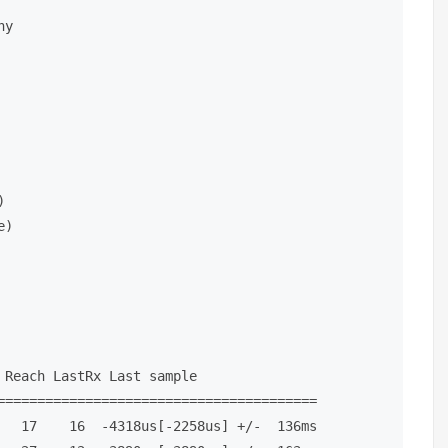
ny


)

 Reach LastRx Last sample               

========================================

   17    16  -4318us[-2258us] +/-  136ms
