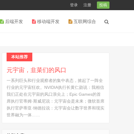
登录
注册
投稿
后端开发
移动端开发
互联网综合
本站推荐
元宇宙，韭菜们的风口
一系列巨头和行业观察者的集中表态，掀起了一阵全
行业的元宇宙狂欢。NVIDIA执行长黄仁勋说：我相信
我们正处在元宇宙的风口浪尖上；Epic Games的首
席执行官蒂姆·斯威尼说：元宇宙会是未来；微软首席
执行官萨蒂亚·纳德拉说：元宇宙会让数字世界和现实
世界融为一体……