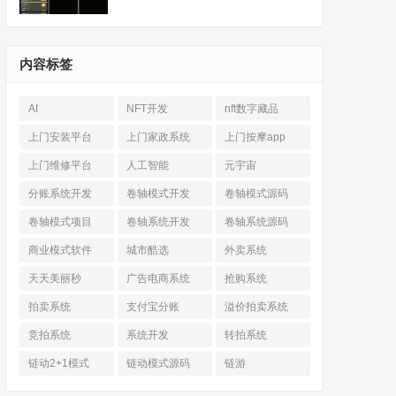
内容标签
AI
NFT开发
nft数字藏品
上门安装平台
上门家政系统
上门按摩app
上门维修平台
人工智能
元宇宙
分账系统开发
卷轴模式开发
卷轴模式源码
卷轴模式项目
卷轴系统开发
卷轴系统源码
商业模式软件
城市酷选
外卖系统
天天美丽秒
广告电商系统
抢购系统
拍卖系统
支付宝分账
溢价拍卖系统
竞拍系统
系统开发
转拍系统
链动2+1模式
链动模式源码
链游