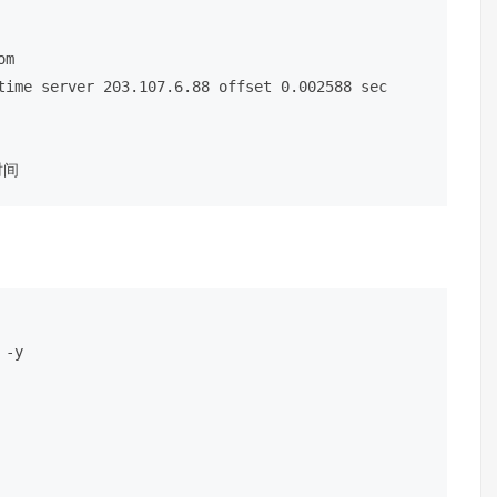
om
time server 203.107.6.88 offset 0.002588 sec

时间
 -y