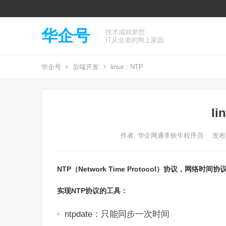
华企号
技术成就梦想
IT从业者的网上家园
华企号
后端开发
linux : NTP
li
作者:
华企网通李铁牛程序员
发布: 
NTP（Network Time Protocol）协议，网
实现NTP协议的工具：
ntpdate：只能同步一次时间