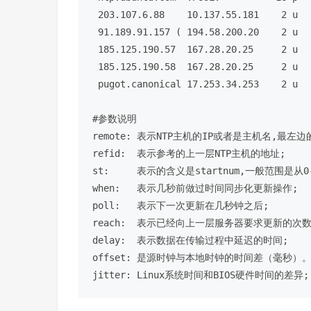
 203.107.6.88    10.137.55.181    2 u   49   64    1   49.907   11.370   0.000

 91.189.91.157 ( 194.58.200.20    2 u   47   64    1  249.332    6.425   0.000

 185.125.190.57  167.28.20.25     2 u   58   64    1  290.552   21.957   0.000

 185.125.190.58  167.28.20.25     2 u   60   64    1  284.391   27.227   0.000

 pugot.canonical 17.253.34.253    2 u   60   64    1  275.512   31.489   0.000

#参数说明
remote: 表示NTP主机的IP或者是主机名,最左边的
refid:  表示参考的上一层NTP主机的地址;

st:     表示的含义是startnum,一般范围是从0--
when:   表示几秒前做过时间同步化更新操作;

poll:   表示下一次更新在几秒钟之后;

reach:  表示已经向上一层服务器要求更新的次数;
delay:  表示数据在传输过程中延迟的时间;

offset: 是源时钟与本地时钟的时间差（毫秒）。