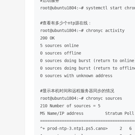
#启动服务
root@ubuntu1804:~
# systemctl start chro
#查看有多少个ntp源在线：
root@ubuntu1804:~
# chronyc activity 
200 OK

5 sources online

0 sources offline

0 sources doing burst (
return
 to online)
0 sources doing burst (
return
 to offline
0 sources with unknown address

#显示本机时间和远程服务器同步的情况
root@ubuntu1804:~
# chronyc sources
210 Number of sources = 5

MS Name/IP address         Stratum Poll
=======================================
^+ prod-ntp-3.ntp1.ps5.cano>     2   6 