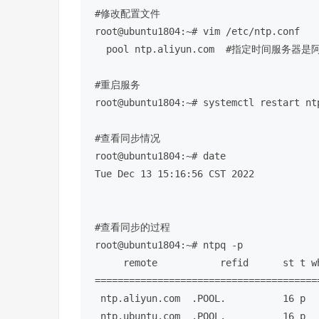
#修改配置文件
root@ubuntu1804:~
# vim /etc/ntp.conf 
  pool ntp.aliyun.com  
#指定时间服务器是
#重启服务
root@ubuntu1804:~
# systemctl restart nt
#查看同步情况
root@ubuntu1804:~
# date 
Tue Dec 13 15:16:56 CST 2022

#查看同步的过程
root@ubuntu1804:~
# ntpq -p
     remote           refid      st t when poll reach   delay   offset  jitter

=======================================
 ntp.aliyun.com  .POOL.          16 p    -   64    0    0.000    0.000   0.000

 ntp.ubuntu.com  .POOL.          16 p    -   64    0    0.000    0.000   0.000
