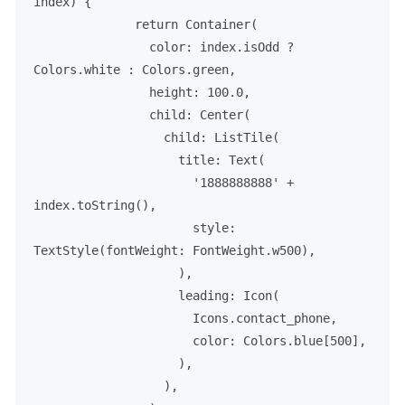
index) {

              return Container(

color
: index.isOdd ? 
Colors.white : Colors.green,

                height: 
100.0
,

                child: 
Center
(

                  child: 
ListTile
(

                    title: 
Text
(

'1888888888'
 + 
index.
toString
(),

                      style: 
TextStyle
(fontWeight: FontWeight.w500),

                    ),

                    leading: 
Icon
(

                      Icons.contact_phone,

                      color: Colors.blue[
500
],

                    ),

                  ),
