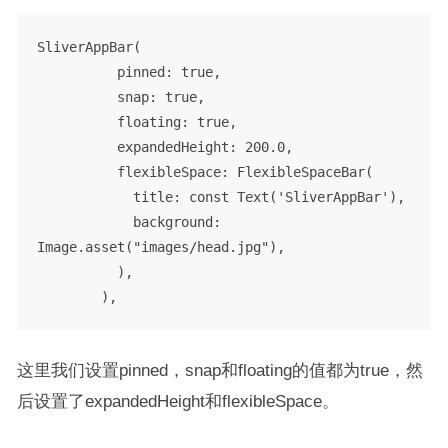
SliverAppBar(
pinned:
true
,
snap:
true
,
floating:
true
,
expandedHeight:
200.0
,
flexibleSpace:
FlexibleSpaceBar(
title:
const
Text('SliverAppBar'),
background:
Image.asset("images/head.jpg"),
),
),
这里我们设置pinned，snap和floating的值都为true，然
后设置了expandedHeight和flexibleSpace。