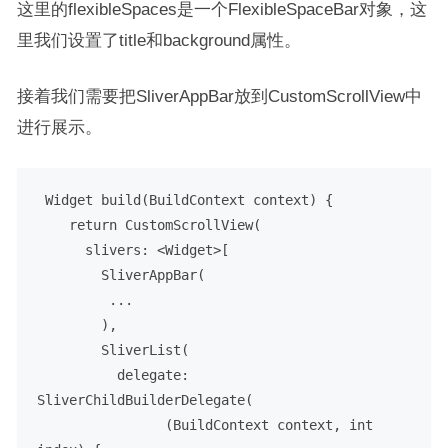
这里的flexibleSpaces是一个FlexibleSpaceBar对象，这
里我们设置了title和background属性。
接着我们需要把SliverAppBar放到CustomScrollView中
进行展示。
 Widget build(BuildContext context) {

    return CustomScrollView(

      slivers: <Widget>[

SliverAppBar
(

         ...

        ),

SliverList
(

          delegate: 
SliverChildBuilderDelegate
(

                (BuildContext context, int 