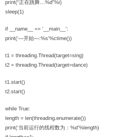
print(“正在跳舞…%d”%i)
sleep(1)
if __name__ == ‘__main__’:
print(‘—开始—:%s’%ctime())
t1 = threading.Thread(target=sing)
t2 = threading.Thread(target=dance)
t1.start()
t2.start()
while True:
length = len(threading.enumerate())
print(‘当前运行的线程数为：%d’%length)