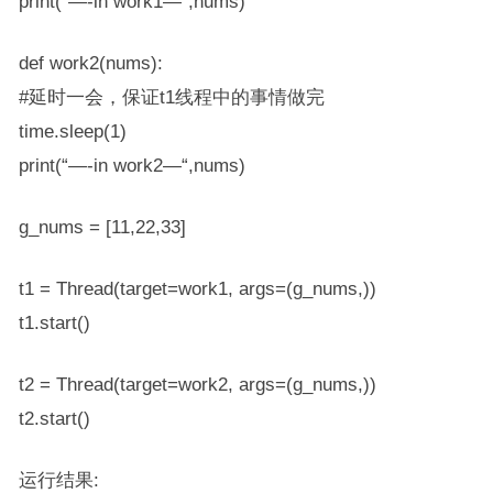
print(“—-in work1—“,nums)
def work2(nums):
#延时一会，保证t1线程中的事情做完
time.sleep(1)
print(“—-in work2—“,nums)
g_nums = [11,22,33]
t1 = Thread(target=work1, args=(g_nums,))
t1.start()
t2 = Thread(target=work2, args=(g_nums,))
t2.start()
运行结果: