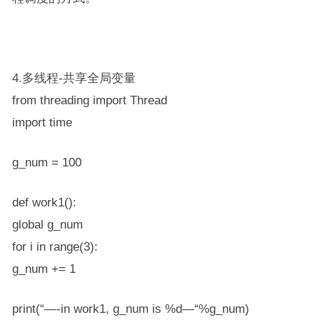
4.多线程-共享全局变量
from threading import Thread
import time
g_num = 100
def work1():
global g_num
for i in range(3):
g_num += 1
print(“—-in work1, g_num is %d—“%g_num)