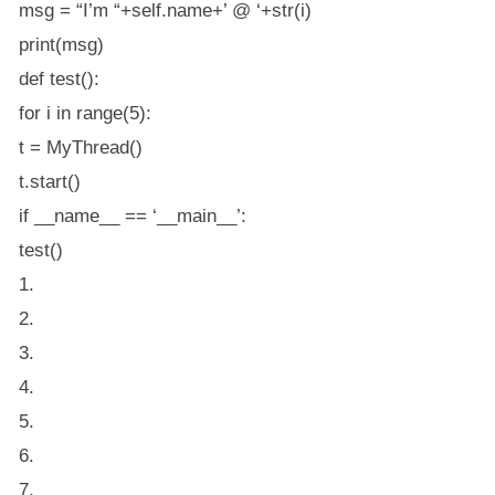
msg = “I’m “+self.name+’ @ ‘+str(i)
print(msg)
def test():
for i in range(5):
t = MyThread()
t.start()
if __name__ == ‘__main__’:
test()
1.
2.
3.
4.
5.
6.
7.