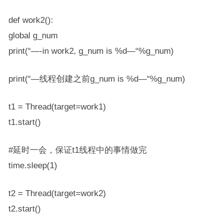
def work2():
global g_num
print(“—-in work2, g_num is %d—“%g_num)
print(“—线程创建之前g_num is %d—“%g_num)
t1 = Thread(target=work1)
t1.start()
#延时一会，保证t1线程中的事情做完
time.sleep(1)
t2 = Thread(target=work2)
t2.start()