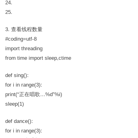
24.
25.
3. 查看线程数量
#coding=utf-8
import threading
from time import sleep,ctime
def sing():
for i in range(3):
print(“正在唱歌…%d”%i)
sleep(1)
def dance():
for i in range(3):