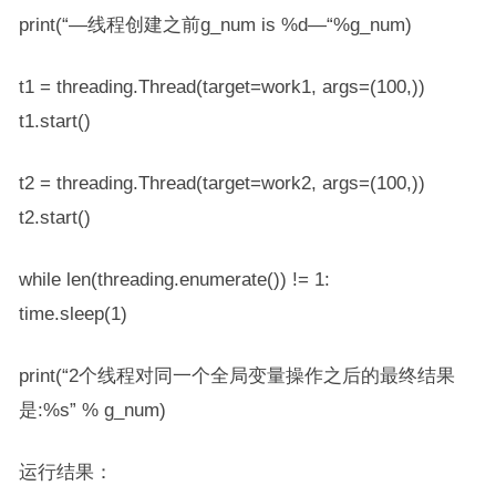
print(“—线程创建之前g_num is %d—“%g_num)
t1 = threading.Thread(target=work1, args=(100,))
t1.start()
t2 = threading.Thread(target=work2, args=(100,))
t2.start()
while len(threading.enumerate()) != 1:
time.sleep(1)
print(“2个线程对同一个全局变量操作之后的最终结果
是:%s” % g_num)
运行结果：