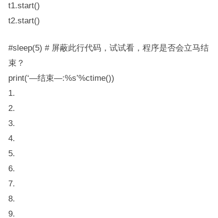
t1.start()
t2.start()
#sleep(5) # 屏蔽此行代码，试试看，程序是否会立马结
束？
print(‘—结束—:%s’%ctime())
1.
2.
3.
4.
5.
6.
7.
8.
9.