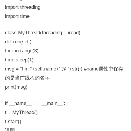
import threading
import time
class MyThread(threading.Thread):
def run(self):
for i in range(3):
time.sleep(1)
msg = “I’m “+self.name+’ @ ‘+str(i) #name属性中保存
的是当前线程的名字
print(msg)
if __name__ == ‘__main__’:
t = MyThread()
t.start()
说明