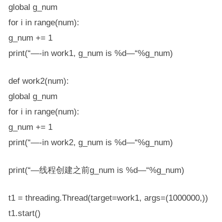
global g_num
for i in range(num):
g_num += 1
print(“—-in work1, g_num is %d—“%g_num)
def work2(num):
global g_num
for i in range(num):
g_num += 1
print(“—-in work2, g_num is %d—“%g_num)
print(“—线程创建之前g_num is %d—“%g_num)
t1 = threading.Thread(target=work1, args=(1000000,))
t1.start()