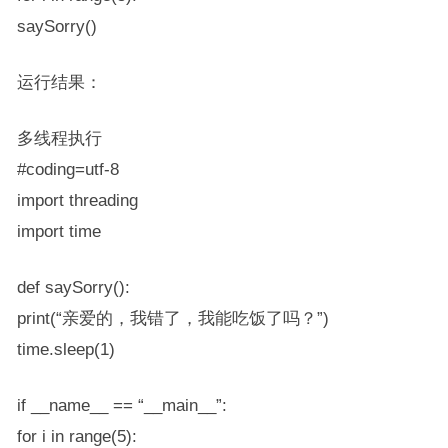
saySorry()
运行结果：
多线程执行
#coding=utf-8
import threading
import time
def saySorry():
print(“亲爱的，我错了，我能吃饭了吗？”)
time.sleep(1)
if __name__ == “__main__”:
for i in range(5):