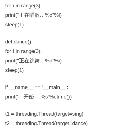
for i in range(3):
print(“正在唱歌…%d”%i)
sleep(1)
def dance():
for i in range(3):
print(“正在跳舞…%d”%i)
sleep(1)
if __name__ == ‘__main__’:
print(‘—开始—:%s’%ctime())
t1 = threading.Thread(target=sing)
t2 = threading.Thread(target=dance)