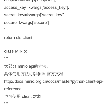
access_key=kwargs[‘access_key’],
secret_key=kwargs[‘secret_key’],
secure=kwargs[‘secure’]
)
return cls.client
class MINio:
“””
大部分 minio api的方法。
具体使用方法可以参照 官方文档
http://docs.minio.org.cn/docs/master/python-client-api-
reference
也可使用 client 对象
“””