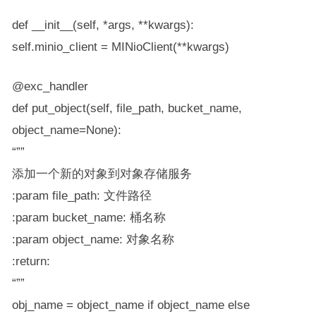
def __init__(self, *args, **kwargs):
self.minio_client = MINioClient(**kwargs)
@exc_handler
def put_object(self, file_path, bucket_name,
object_name=None):
“””
添加一个新的对象到对象存储服务
:param file_path: 文件路径
:param bucket_name: 桶名称
:param object_name: 对象名称
:return:
“””
obj_name = object_name if object_name else