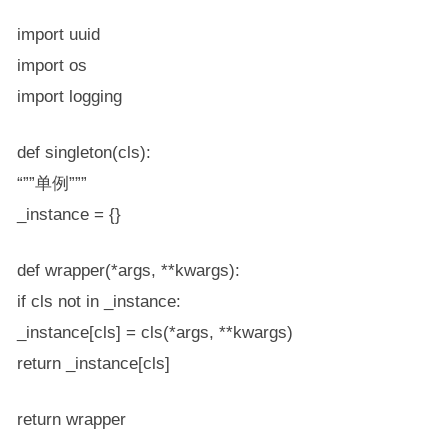
import uuid
import os
import logging
def singleton(cls):
“””单例”””
_instance = {}
def wrapper(*args, **kwargs):
if cls not in _instance:
_instance[cls] = cls(*args, **kwargs)
return _instance[cls]
return wrapper