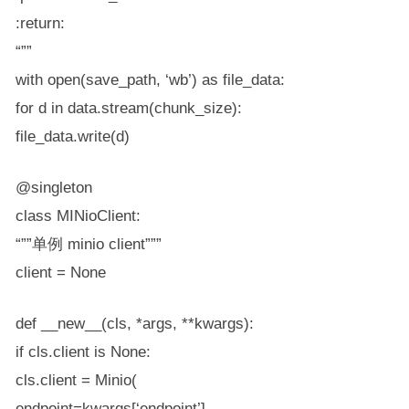
:return:
“””
with open(save_path, ‘wb’) as file_data:
for d in data.stream(chunk_size):
file_data.write(d)
@singleton
class MINioClient:
“””单例 minio client”””
client = None
def __new__(cls, *args, **kwargs):
if cls.client is None:
cls.client = Minio(
endpoint=kwargs[‘endpoint’],