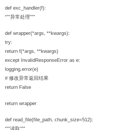
def exc_handler(f):
“””异常处理”””
def wrapper(*args, **kwargs):
try:
return f(*args, **kwargs)
except InvalidResponseError as e:
logging.error(e)
# 修改异常返回结果
return False
return wrapper
def read_file(file_path, chunk_size=512):
“””读取”””