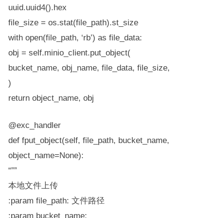
uuid.uuid4().hex
file_size = os.stat(file_path).st_size
with open(file_path, ‘rb’) as file_data:
obj = self.minio_client.put_object(
bucket_name, obj_name, file_data, file_size,
)
return object_name, obj
@exc_handler
def fput_object(self, file_path, bucket_name,
object_name=None):
“””
本地文件上传
:param file_path: 文件路径
:param bucket_name: