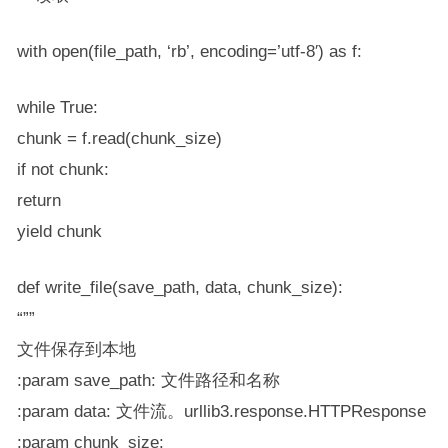
with open(file_path, ‘rb’, encoding=’utf-8′) as f:
while True:
chunk = f.read(chunk_size)
if not chunk:
return
yield chunk
def write_file(save_path, data, chunk_size):
“””
文件保存到本地
:param save_path: 文件路径和名称
:param data: 文件流。urllib3.response.HTTPResponse
:param chunk_size: