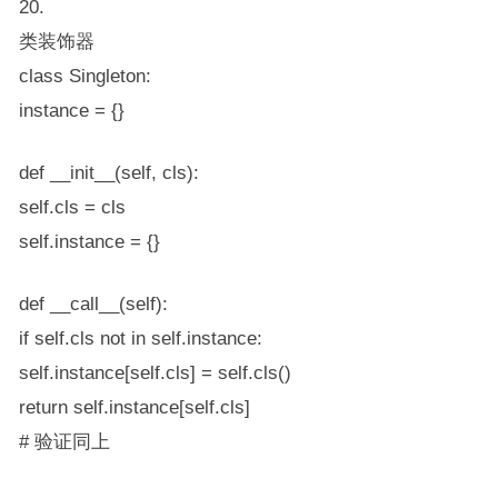
20.
类装饰器
class Singleton:
instance = {}
def __init__(self, cls):
self.cls = cls
self.instance = {}
def __call__(self):
if self.cls not in self.instance:
self.instance[self.cls] = self.cls()
return self.instance[self.cls]
# 验证同上