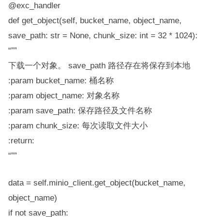
@exc_handler
def get_object(self, bucket_name, object_name,
save_path: str = None, chunk_size: int = 32 * 1024):
“””
下载一个对象。 save_path 路径存在将保存到本地
:param bucket_name: 桶名称
:param object_name: 对象名称
:param save_path: 保存路径及文件名称
:param chunk_size: 每次读取文件大小
:return:
“””
data = self.minio_client.get_object(bucket_name,
object_name)
if not save_path: