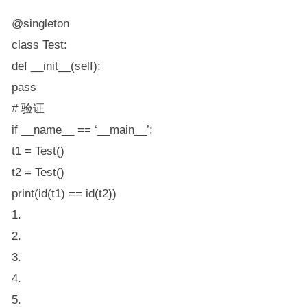
@singleton
class Test:
def __init__(self):
pass
# 验证
if __name__ == ‘__main__’:
t1 = Test()
t2 = Test()
print(id(t1) == id(t2))
1.
2.
3.
4.
5.