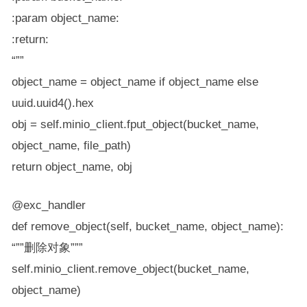
:param object_name:
:return:
“””
object_name = object_name if object_name else
uuid.uuid4().hex
obj = self.minio_client.fput_object(bucket_name,
object_name, file_path)
return object_name, obj
@exc_handler
def remove_object(self, bucket_name, object_name):
“””删除对象”””
self.minio_client.remove_object(bucket_name,
object_name)