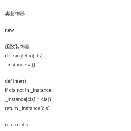
类装饰器
new
函数装饰器
def singleton(cls):
_instance = {}
def inter():
if cls not in _instance:
_instance[cls] = cls()
return _instance[cls]
return inter