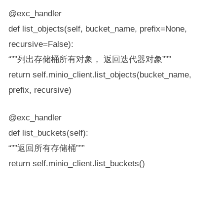
@exc_handler
def list_objects(self, bucket_name, prefix=None,
recursive=False):
“””列出存储桶所有对象， 返回迭代器对象”””
return self.minio_client.list_objects(bucket_name,
prefix, recursive)
@exc_handler
def list_buckets(self):
“””返回所有存储桶”””
return self.minio_client.list_buckets()