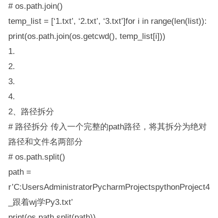
# os.path.join()
temp_list = [‘1.txt’, ‘2.txt’, ‘3.txt’]for i in range(len(list)):
print(os.path.join(os.getcwd(), temp_list[i]))
1.
2.
3.
4.
2、路径拆分
# 路径拆分 传入一个完整的path路径，将其拆分为绝对
路径和文件名两部分
# os.path.split()
path =
r’C:UsersAdministratorPycharmProjectspythonProject4
_跟着wj学Py3.txt’
print(os.path.split(path))