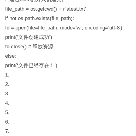
file_path = os.getcwd() + r’atest.txt’
if not os.path.exists(file_path):
fd = open(file=file_path, mode=’w’, encoding=’utf-8′)
print(‘文件创建成功’)
fd.close() # 释放资源
else:
print(‘文件已经存在！’)
1.
2.
3.
4.
5.
6.
7.