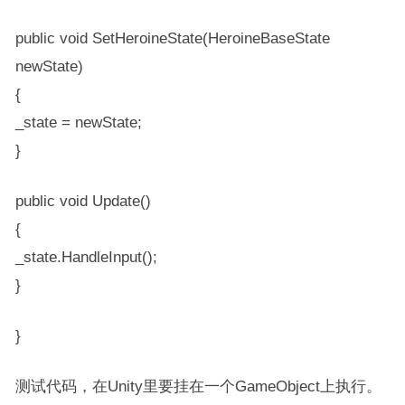
public void SetHeroineState(HeroineBaseState
newState)
{
_state = newState;
}
public void Update()
{
_state.HandleInput();
}
}
测试代码，在Unity里要挂在一个GameObject上执行。