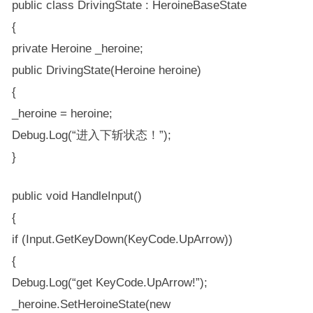
public class DrivingState : HeroineBaseState
{
private Heroine _heroine;
public DrivingState(Heroine heroine)
{
_heroine = heroine;
Debug.Log(“进入下斩状态！”);
}
public void HandleInput()
{
if (Input.GetKeyDown(KeyCode.UpArrow))
{
Debug.Log(“get KeyCode.UpArrow!”);
_heroine.SetHeroineState(new