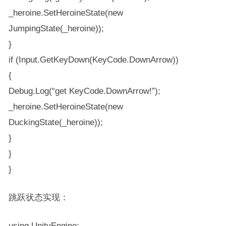
_heroine.SetHeroineState(new
JumpingState(_heroine));
}
if (Input.GetKeyDown(KeyCode.DownArrow))
{
Debug.Log(“get KeyCode.DownArrow!”);
_heroine.SetHeroineState(new
DuckingState(_heroine));
}
}
}
跳跃状态实现：
using UnityEngine;