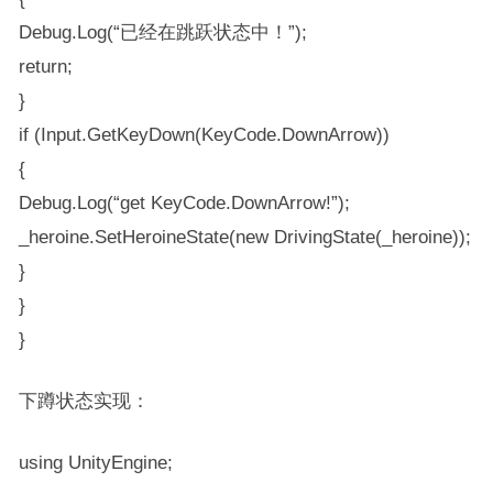
Debug.Log(“已经在跳跃状态中！”);
return;
}
if (Input.GetKeyDown(KeyCode.DownArrow))
{
Debug.Log(“get KeyCode.DownArrow!”);
_heroine.SetHeroineState(new DrivingState(_heroine));
}
}
}
下蹲状态实现：
using UnityEngine;