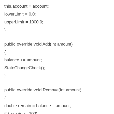
this.account = account;
lowerLimit = 0.0;
upperLimit = 1000.0;
}
public override void Add(int amount)
{
balance += amount;
StateChangeCheck();
}
public override void Remove(int amount)
{
double remain = balance – amount;
if (remain < -100)