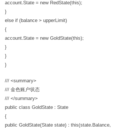
account.State = new RedState(this);
}
else if (balance > upperLimit)
{
account.State = new GoldState(this);
}
}
}
/// <summary>
/// 金色账户状态
/// </summary>
public class GoldState : State
{
public GoldState(State state) : this(state.Balance,