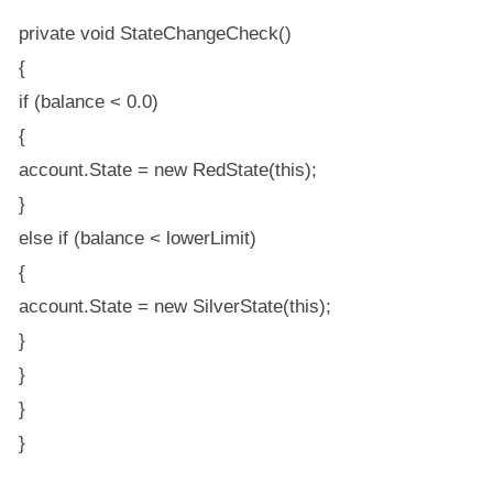
private void StateChangeCheck()
{
if (balance < 0.0)
{
account.State = new RedState(this);
}
else if (balance < lowerLimit)
{
account.State = new SilverState(this);
}
}
}
}