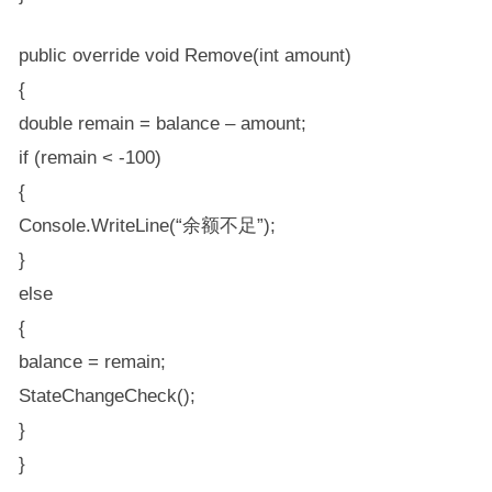
public override void Remove(int amount)
{
double remain = balance – amount;
if (remain < -100)
{
Console.WriteLine(“余额不足”);
}
else
{
balance = remain;
StateChangeCheck();
}
}