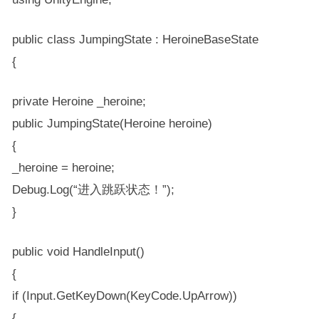
public class JumpingState : HeroineBaseState
{
private Heroine _heroine;
public JumpingState(Heroine heroine)
{
_heroine = heroine;
Debug.Log(“进入跳跃状态！”);
}
public void HandleInput()
{
if (Input.GetKeyDown(KeyCode.UpArrow))
{