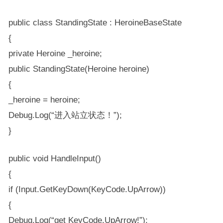
public class StandingState : HeroineBaseState
{
private Heroine _heroine;
public StandingState(Heroine heroine)
{
_heroine = heroine;
Debug.Log(“进入站立状态！”);
}
public void HandleInput()
{
if (Input.GetKeyDown(KeyCode.UpArrow))
{
Debug.Log(“get KeyCode.UpArrow!”);