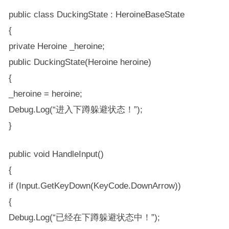
public class DuckingState : HeroineBaseState
{
private Heroine _heroine;
public DuckingState(Heroine heroine)
{
_heroine = heroine;
Debug.Log(“进入下蹲躲避状态！”);
}
public void HandleInput()
{
if (Input.GetKeyDown(KeyCode.DownArrow))
{
Debug.Log(“已经在下蹲躲避状态中！”);