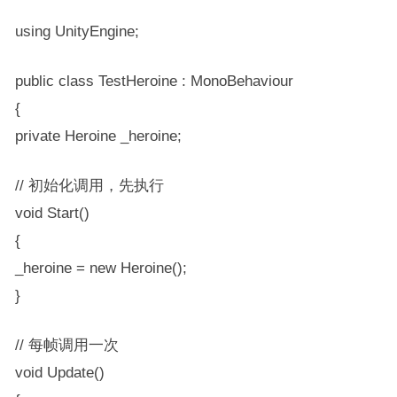
using UnityEngine;
public class TestHeroine : MonoBehaviour
{
private Heroine _heroine;
// 初始化调用，先执行
void Start()
{
_heroine = new Heroine();
}
// 每帧调用一次
void Update()