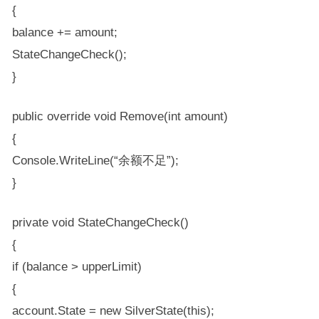
{
balance += amount;
StateChangeCheck();
}
public override void Remove(int amount)
{
Console.WriteLine(“余额不足”);
}
private void StateChangeCheck()
{
if (balance > upperLimit)
{
account.State = new SilverState(this);