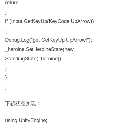
return;
}
if (Input.GetKeyUp(KeyCode.UpArrow))
{
Debug.Log(“get GetKeyUp.UpArrow!”);
_heroine.SetHeroineState(new
StandingState(_heroine));
}
}
}
下斩状态实现：
using UnityEngine;