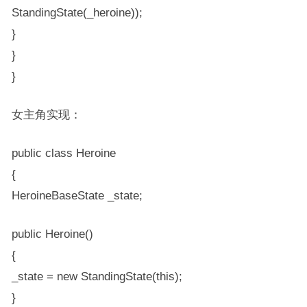
StandingState(_heroine));
}
}
}
女主角实现：
public class Heroine
{
HeroineBaseState _state;
public Heroine()
{
_state = new StandingState(this);
}