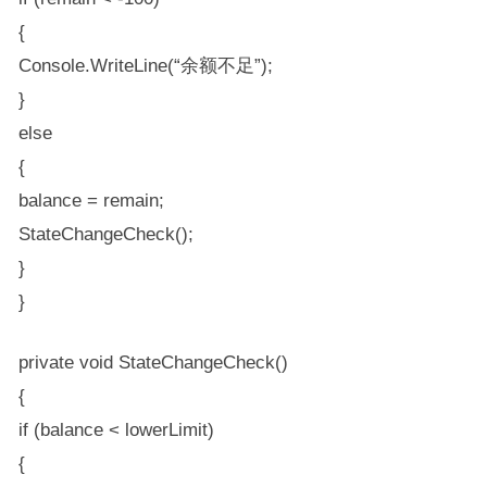
{
Console.WriteLine(“余额不足”);
}
else
{
balance = remain;
StateChangeCheck();
}
}
private void StateChangeCheck()
{
if (balance < lowerLimit)
{