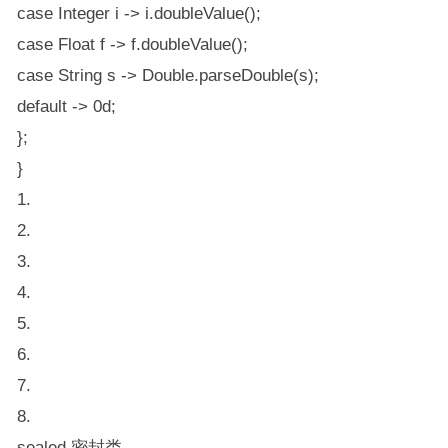
case Integer i -> i.doubleValue();
case Float f -> f.doubleValue();
case String s -> Double.parseDouble(s);
default -> 0d;
};
}
1.
2.
3.
4.
5.
6.
7.
8.
sealed 密封类