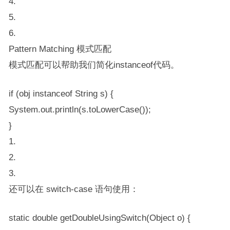
4.
5.
6.
Pattern Matching 模式匹配
模式匹配可以帮助我们简化​​instanceof​​代码。
if (obj instanceof String s) {
System.out.println(s.toLowerCase());
}
1.
2.
3.
还可以在 switch-case 语句使用：
static double getDoubleUsingSwitch(Object o) {