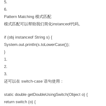
5.
6.
Pattern Matching 模式匹配
模式匹配可以帮助我们简化​​instanceof​​代码。
if (obj instanceof String s) {
System.out.println(s.toLowerCase());
}
1.
2.
3.
还可以在 switch-case 语句使用：
static double getDoubleUsingSwitch(Object o) {
return switch (o) {