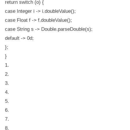
return switch (o) {
case Integer i -> i.doubleValue();
case Float f -> f.doubleValue();
case String s -> Double.parseDouble(s);
default -> 0d;
};
}
1.
2.
3.
4.
5.
6.
7.
8.