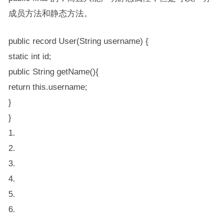
成员方法和静态方法。
public record User(String username) {
static int id;
public String getName(){
return this.username;
}
}
1.
2.
3.
4.
5.
6.