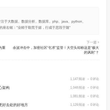
大数据、数据分析、数据库、php、java、python、
201 我的座右铭："业精于勤荒于嬉，行成于思毁于随"
下一篇
为重
余波冲击中，加密社区“乞求”监管！大空头却称这是“极大
的讽刺”？
1,147
阅读
0
评论
心架构
1,048
阅读
0
评论
1,081
阅读
0
评论
更好去处的好地方
1,129
阅读
0
评论