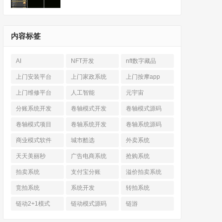
内容标签
AI
NFT开发
nft数字藏品
上门安装平台
上门家政系统
上门按摩app
上门维修平台
人工智能
元宇宙
分账系统开发
卷轴模式开发
卷轴模式源码
卷轴模式项目
卷轴系统开发
卷轴系统源码
商业模式软件
城市酷选
外卖系统
天天美丽秒
广告电商系统
抢购系统
拍卖系统
支付宝分账
溢价拍卖系统
竞拍系统
系统开发
转拍系统
链动2+1模式
链动模式源码
链游