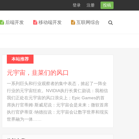
登录
注册
投稿
后端开发
移动端开发
互联网综合
本站推荐
元宇宙，韭菜们的风口
一系列巨头和行业观察者的集中表态，掀起了一阵全
行业的元宇宙狂欢。NVIDIA执行长黄仁勋说：我相信
我们正处在元宇宙的风口浪尖上；Epic Games的首
席执行官蒂姆·斯威尼说：元宇宙会是未来；微软首席
执行官萨蒂亚·纳德拉说：元宇宙会让数字世界和现实
世界融为一体……