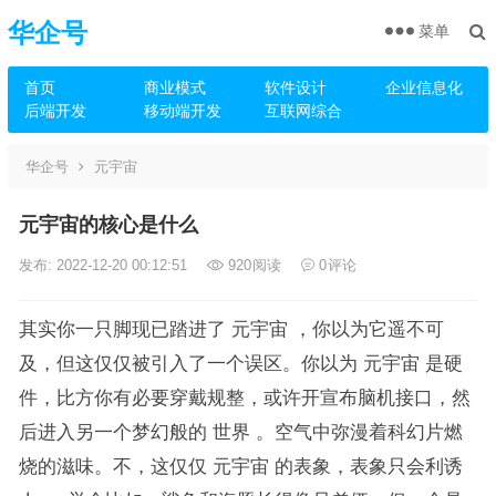
华企号
菜单
首页
商业模式
软件设计
企业信息化
后端开发
移动端开发
互联网综合
华企号
元宇宙
元宇宙的核心是什么
发布: 2022-12-20 00:12:51
920
阅读
0
评论
其实你一只脚现已踏进了 元宇宙 ，你以为它遥不可
及，但这仅仅被引入了一个误区。你以为 元宇宙 是硬
件，比方你有必要穿戴规整，或许开宣布脑机接口，然
后进入另一个梦幻般的 世界 。空气中弥漫着科幻片燃
烧的滋味。不，这仅仅 元宇宙 的表象，表象只会利诱