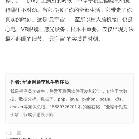
掉了。 【/h/】上厕所的时候，不拿手机会隐隐约约觉
得哪里不对劲。当它占据了你的全部生活，它带走了你
真实的时刻。这是 元宇宙 。 至所以植入脑机接口仍是
心电、VR眼镜、感光设备，根本不重要。仅仅出现方法
最不起眼的细节。 元宇宙 的实质是时刻。
作者:
华企网通李铁牛程序员
我是程序员李铁牛，热爱互联网软件开发和设计，专注于大数
据、数据分析、数据库、php、java、python、scala、k8s、
docker等知识总结。15889726201 我的座右铭："业精于勤荒
于嬉，行成于思毁于随"
上一篇