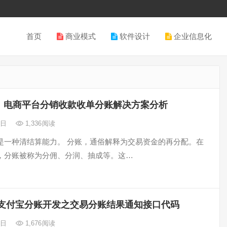
首页
商业模式
软件设计
企业信息化
电商平台分销收款收单分账解决方案分析
2日
1,336
阅读
是一种清结算能力。 分账，通俗解释为交易资金的再分配。在
，分账被称为分佣、分润、抽成等。这…
支付宝分账开发之交易分账结果通知接口代码
2日
1,676
阅读