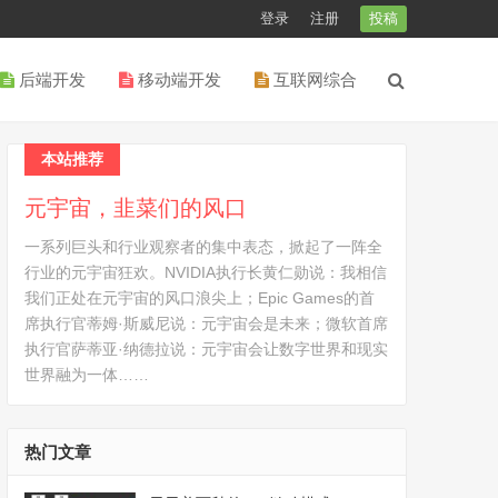
登录
注册
投稿
后端开发
移动端开发
互联网综合
本站推荐
元宇宙，韭菜们的风口
一系列巨头和行业观察者的集中表态，掀起了一阵全
行业的元宇宙狂欢。NVIDIA执行长黄仁勋说：我相信
我们正处在元宇宙的风口浪尖上；Epic Games的首
席执行官蒂姆·斯威尼说：元宇宙会是未来；微软首席
执行官萨蒂亚·纳德拉说：元宇宙会让数字世界和现实
世界融为一体……
热门文章