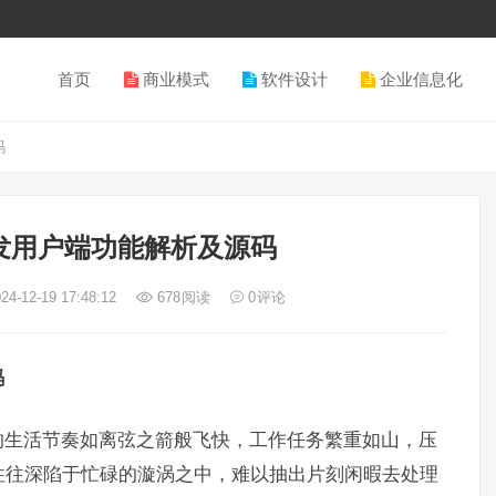
首页
商业模式
软件设计
企业信息化
码
发用户端功能解析及源码
24-12-19 17:48:12
678
阅读
0
评论
码
的生活节奏如离弦之箭般飞快，工作任务繁重如山，压
往往深陷于忙碌的漩涡之中，难以抽出片刻闲暇去处理