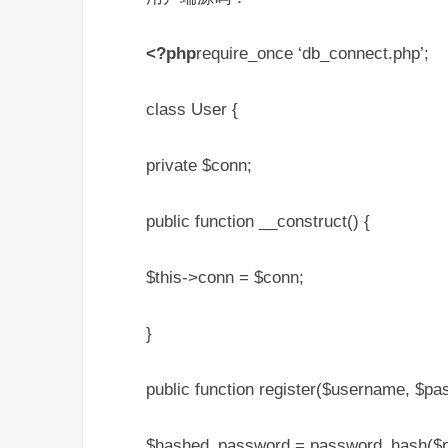
<?php
require_once ‘db_connect.php’;
class User {
private $conn;
public function __construct() {
$this->conn = $conn;
}
public function register($username, $pa
$hashed_password = password_hash(