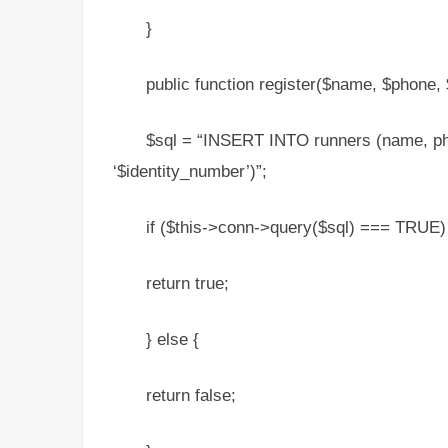
}
public function register($name, $phone, 
$sql = “INSERT INTO runners (name, ph
‘$identity_number’)”;
if ($this->conn->query($sql) === TRUE)
return true;
} else {
return false;