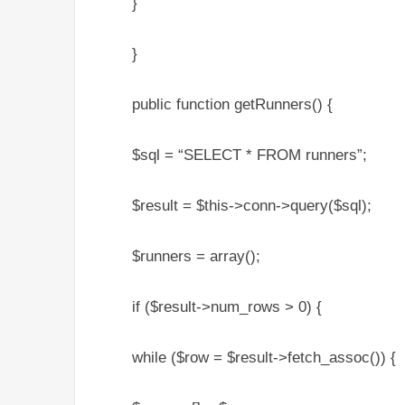
}
}
public function getRunners() {
$sql = “SELECT * FROM runners”;
$result = $this->conn->query($sql);
$runners = array();
if ($result->num_rows > 0) {
while ($row = $result->fetch_assoc()) {