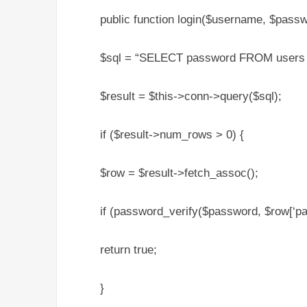
public function login($username, $passw
$sql = “SELECT password FROM users
$result = $this->conn->query($sql);
if ($result->num_rows > 0) {
$row = $result->fetch_assoc();
if (password_verify($password, $row[‘pa
return true;
}