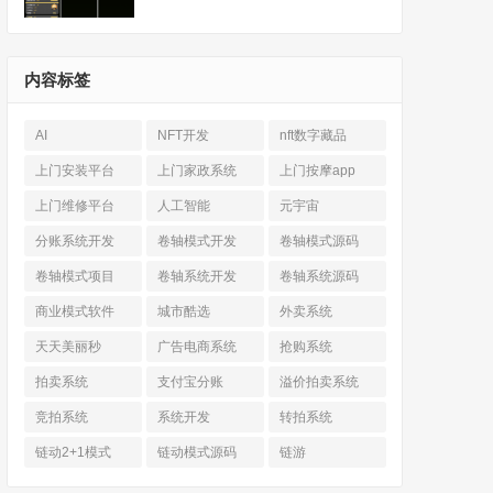
内容标签
AI
NFT开发
nft数字藏品
上门安装平台
上门家政系统
上门按摩app
上门维修平台
人工智能
元宇宙
分账系统开发
卷轴模式开发
卷轴模式源码
卷轴模式项目
卷轴系统开发
卷轴系统源码
商业模式软件
城市酷选
外卖系统
天天美丽秒
广告电商系统
抢购系统
拍卖系统
支付宝分账
溢价拍卖系统
竞拍系统
系统开发
转拍系统
链动2+1模式
链动模式源码
链游