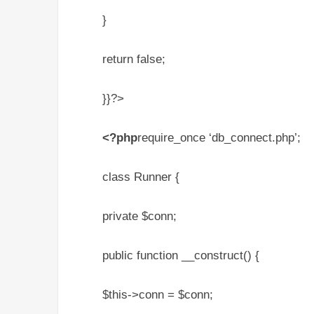
}
return false;
}}?>
<?php
require_once ‘db_connect.php’;
class Runner {
private $conn;
public function __construct() {
$this->conn = $conn;