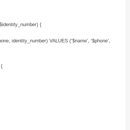
$identity_number) {
one, identity_number) VALUES (‘$name’, ‘$phone’,
 {