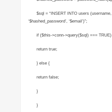
$sql = “INSERT INTO users (username,
‘$hashed_password’, ‘$email’)”;
if ($this->conn->query($sql) === TRUE)
return true;
} else {
return false;
}
}