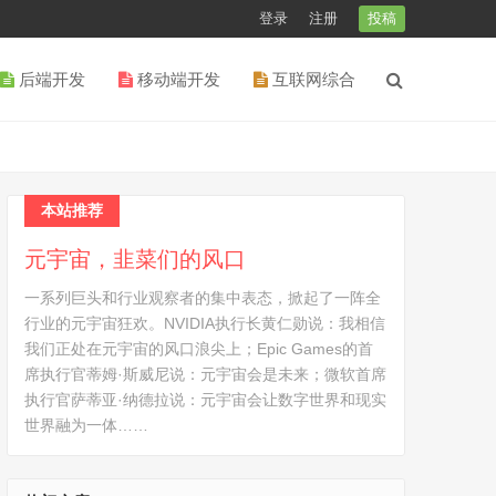
登录
注册
投稿
后端开发
移动端开发
互联网综合
本站推荐
元宇宙，韭菜们的风口
一系列巨头和行业观察者的集中表态，掀起了一阵全
行业的元宇宙狂欢。NVIDIA执行长黄仁勋说：我相信
我们正处在元宇宙的风口浪尖上；Epic Games的首
席执行官蒂姆·斯威尼说：元宇宙会是未来；微软首席
执行官萨蒂亚·纳德拉说：元宇宙会让数字世界和现实
世界融为一体……