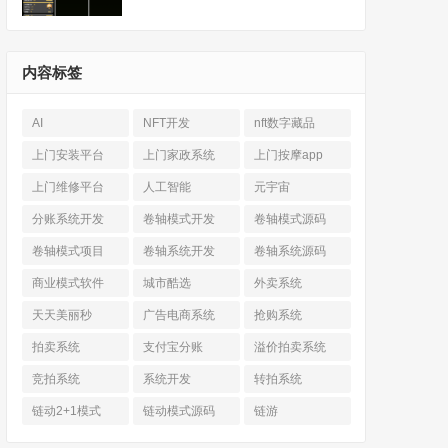
内容标签
AI
NFT开发
nft数字藏品
上门安装平台
上门家政系统
上门按摩app
上门维修平台
人工智能
元宇宙
分账系统开发
卷轴模式开发
卷轴模式源码
卷轴模式项目
卷轴系统开发
卷轴系统源码
商业模式软件
城市酷选
外卖系统
天天美丽秒
广告电商系统
抢购系统
拍卖系统
支付宝分账
溢价拍卖系统
竞拍系统
系统开发
转拍系统
链动2+1模式
链动模式源码
链游