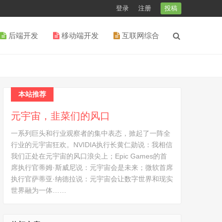
登录
注册
投稿
后端开发
移动端开发
互联网综合
本站推荐
元宇宙，韭菜们的风口
一系列巨头和行业观察者的集中表态，掀起了一阵全
行业的元宇宙狂欢。NVIDIA执行长黄仁勋说：我相信
我们正处在元宇宙的风口浪尖上；Epic Games的首
席执行官蒂姆·斯威尼说：元宇宙会是未来；微软首席
执行官萨蒂亚·纳德拉说：元宇宙会让数字世界和现实
世界融为一体……