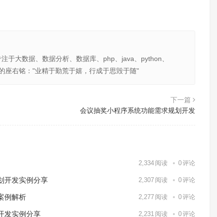
大数据、数据分析、数据库、php、java、python、
201 我的座右铭："业精于勤荒于嬉，行成于思毁于随"
下一篇
会议抽奖小程序系统功能需求规划开发
2,334
阅读
0
评论
划开发实例分享
2,307
阅读
0
评论
案例解析
2,277
阅读
0
评论
开发实例分享
2,231
阅读
0
评论