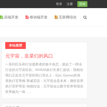
登录
注册
投稿
后端开发
移动端开发
互联网综合
本站推荐
元宇宙，韭菜们的风口
一系列巨头和行业观察者的集中表态，掀起了一阵全
行业的元宇宙狂欢。NVIDIA执行长黄仁勋说：我相信
我们正处在元宇宙的风口浪尖上；Epic Games的首
席执行官蒂姆·斯威尼说：元宇宙会是未来；微软首席
执行官萨蒂亚·纳德拉说：元宇宙会让数字世界和现实
世界融为一体……