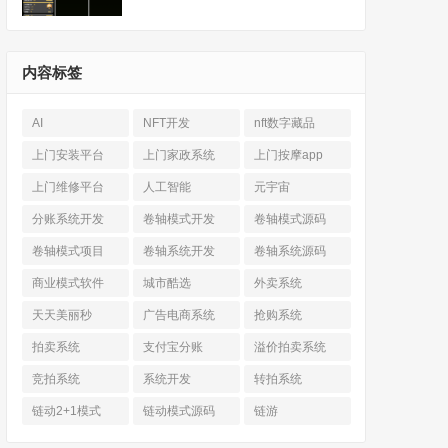
内容标签
AI
NFT开发
nft数字藏品
上门安装平台
上门家政系统
上门按摩app
上门维修平台
人工智能
元宇宙
分账系统开发
卷轴模式开发
卷轴模式源码
卷轴模式项目
卷轴系统开发
卷轴系统源码
商业模式软件
城市酷选
外卖系统
天天美丽秒
广告电商系统
抢购系统
拍卖系统
支付宝分账
溢价拍卖系统
竞拍系统
系统开发
转拍系统
链动2+1模式
链动模式源码
链游