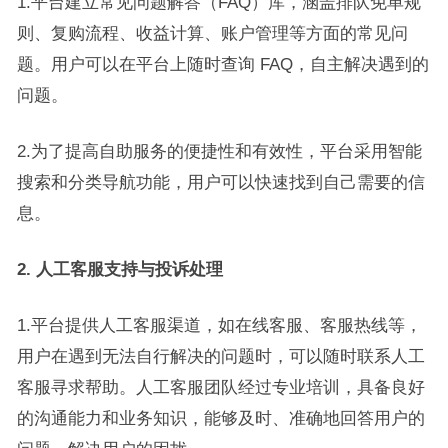
1.平台建立常见问题解答（FAQ）库，涵盖排队免单规
则、复购流程、收益计算、账户管理等方面的常见问
题。用户可以在平台上随时查询 FAQ，自主解决遇到的
问题。
2.为了提高自助服务的便捷性和有效性，平台采用智能
搜索和分类导航功能，用户可以快速找到自己需要的信
息。
2. 人工客服支持与投诉处理
1.平台提供人工客服渠道，如在线客服、客服热线等，
用户在遇到无法自行解决的问题时，可以随时联系人工
客服寻求帮助。人工客服团队经过专业培训，具备良好
的沟通能力和业务知识，能够及时、准确地回答用户的