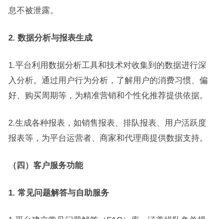
息不被泄露。
2. 数据分析与报表生成
1.平台利用数据分析工具和技术对收集到的数据进行深
入分析。通过用户行为分析，了解用户的消费习惯、偏
好、购买周期等，为精准营销和个性化推荐提供依据。
2.生成各种报表，如销售报表、排队报表、用户活跃度
报表等，为平台运营者、商家和代理商提供数据支持。
（四）客户服务功能
1. 常见问题解答与自助服务