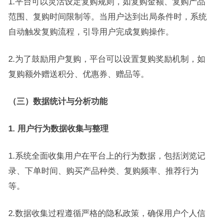
1.平台可以灵活设定复购规则，如复购金额、复购产品
范围、复购时间限制等。当用户达到出局条件时，系统
自动触发复购流程，引导用户完成复购操作。
2.为了鼓励用户复购，平台可以设置复购奖励机制，如
复购额外赠送积分、优惠券、赠品等。
（三）数据统计与分析功能
1. 用户行为数据收集与整理
1.系统全面收集用户在平台上的行为数据，包括浏览记
录、下单时间、购买产品种类、复购频率、推荐行为
等。
2.数据收集过程遵循严格的隐私政策，确保用户个人信