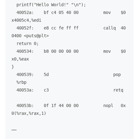
  printf("Hello World!" "\n");

  40052a:    bf c4 05 40 00          mov    $0
x4005c4,%edi

  40052f:    e8 cc fe ff ff          callq  40
0400 <puts@plt>

  return 0;

  400534:    b8 00 00 00 00          mov    $0
x0,%eax

}

  400539:    5d                          pop  
  %rbp

  40053a:    c3                          retq 
  40053b:    0f 1f 44 00 00          nopl   0x
0(%rax,%rax,1)

……