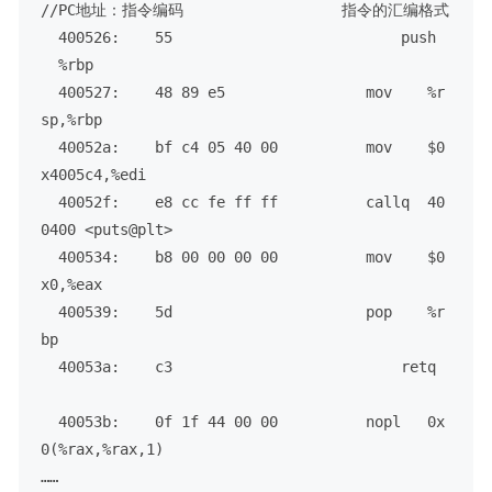
//PC地址：指令编码                  指令的汇编格式

  400526:    55                          push 
  %rbp 

  400527:    48 89 e5                mov    %r
sp,%rbp

  40052a:    bf c4 05 40 00          mov    $0
x4005c4,%edi

  40052f:    e8 cc fe ff ff          callq  40
0400 <puts@plt>

  400534:    b8 00 00 00 00          mov    $0
x0,%eax

  400539:    5d                      pop    %r
bp

  40053a:    c3                          retq 
  40053b:    0f 1f 44 00 00          nopl   0x
0(%rax,%rax,1)

……