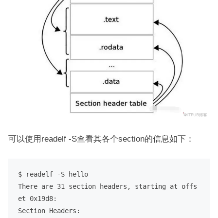
可以使用readelf -S查看其各个section的信息如下：
$ readelf -S hello

There are 31 section headers, starting at offs
et 0x19d8:

Section Headers:
