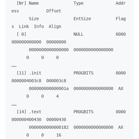
  [Nr] Name              Type             Addr
ess           Offset

       Size              EntSize          Flag
s  Link  Info  Align

  [ 0]                   NULL             0000
000000000000  00000000

       0000000000000000  0000000000000000     
      0     0     0

……

  [11] .init             PROGBITS         0000
0000004003c8  000003c8

       000000000000001a  0000000000000000  AX 
      0     0     4

……

  [14] .text             PROGBITS         0000
000000400430  00000430

       0000000000000182  0000000000000000  AX 
      0     0     16
