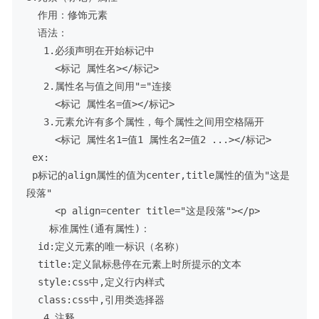
  作用：修饰元素

  语法：

   1.必须声明在开始标记中

     <标记 属性名></标记>

   2.属性名与值之间用"="连接

     <标记 属性名=值></标记>

   3.元素允许有多个属性，每个属性之间用空格隔开

     <标记 属性名1=值1 属性名2=值2 ...></标记>

 ex:

 p标记的align属性的值为center,title属性的值为"这是
段落"

     <p align=center title="这是段落"></p>

    标准属性(通有属性)：

  id:定义元素的唯一标识（名称）

  title:定义鼠标悬停在元素上时所提示的文本

  style:css中,定义行内样式

  class:css中,引用类选择器

   4.注释
