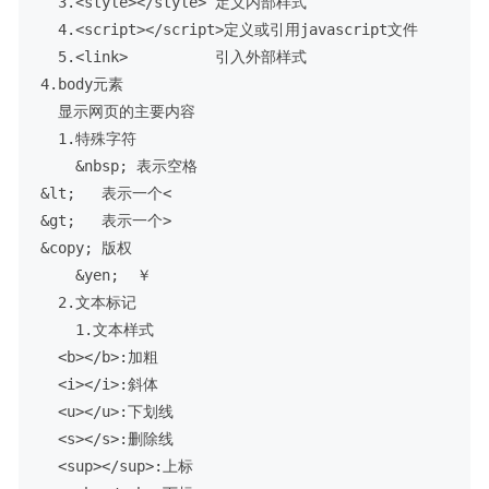
  3.<style></style> 定义内部样式

  4.<script></script>定义或引用javascript文件

  5.<link>          引入外部样式

4.body元素

  显示网页的主要内容

  1.特殊字符

    &nbsp; 表示空格

&lt;   表示一个<

&gt;   表示一个>

&copy; 版权

    &yen;  ￥

  2.文本标记

    1.文本样式

  <b></b>:加粗

  <i></i>:斜体

  <u></u>:下划线

  <s></s>:删除线

  <sup></sup>:上标
