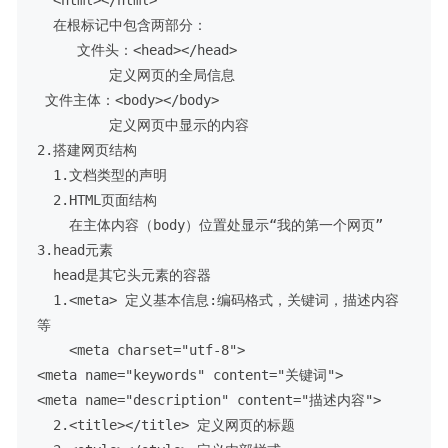
  <html></html>

  在根标记中包含两部分：

     文件头：<head></head>

         定义网页的全局信息

 文件主体：<body></body>

         定义网页中显示的内容

2.搭建网页结构

  1.文档类型的声明

  2.HTML页面结构

    在主体内容（body）位置处显示“我的第一个网页”

3.head元素

  head是其它头元素的容器

  1.<meta> 定义基本信息:编码格式，关键词，描述内容
等

    <meta charset="utf-8">

<meta name="keywords" content="关键词">

<meta name="description" content="描述内容">

  2.<title></title> 定义网页的标题
