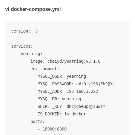
vi docker-compose.yml
version:
'3'
services:
yearning:
image:
chaiyd/yearning:v3.1.0
environment:
MYSQL_USER:
yearning
MYSQL_PASSWORD:
n#lDlv1S6jEh^@Yj
MYSQL_ADDR:
192.168
.3
.222
MYSQL_DB:
yearning
SECRET_KEY:
dbcjqheupqjsuwsm
IS_DOCKER:
is_docker
ports:
-
18000
:8000