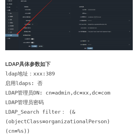
LDAP具体参数如下
ldap地址：xxx:389
启用ldaps: 否
LDAP管理员DN: cn=admin,dc=xx,dc=com
LDAP管理员密码
LDAP_Search filter： (&
(objectClass=organizationalPerson)
(cn=%s))