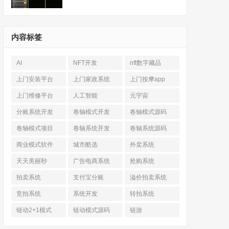
内容标签
AI
NFT开发
nft数字藏品
上门安装平台
上门家政系统
上门按摩app
上门维修平台
人工智能
元宇宙
分账系统开发
卷轴模式开发
卷轴模式源码
卷轴模式项目
卷轴系统开发
卷轴系统源码
商业模式软件
城市酷选
外卖系统
天天美丽秒
广告电商系统
抢购系统
拍卖系统
支付宝分账
溢价拍卖系统
竞拍系统
系统开发
转拍系统
链动2+1模式
链动模式源码
链游