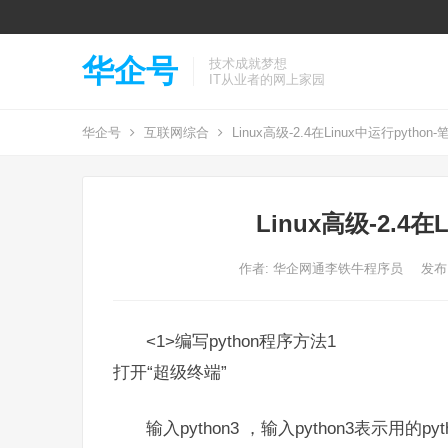
华企号
技术成就梦想
IT从业者的网上家园
华企号
互联网综合
Linux高级-2.4在Linux中运行python-
Linux高级-2.4在
作者:
华企网通李铁牛程序员
发布: 
<1>编写python程序方法1
打开“超级终端”
输入​​python3​​ ，输入python3表