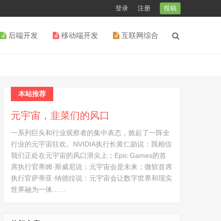
登录
注册
投稿
后端开发
移动端开发
互联网综合
本站推荐
元宇宙，韭菜们的风口
一系列巨头和行业观察者的集中表态，掀起了一阵全
行业的元宇宙狂欢。NVIDIA执行长黄仁勋说：我相信
我们正处在元宇宙的风口浪尖上；Epic Games的首
席执行官蒂姆·斯威尼说：元宇宙会是未来；微软首席
执行官萨蒂亚·纳德拉说：元宇宙会让数字世界和现实
世界融为一体……