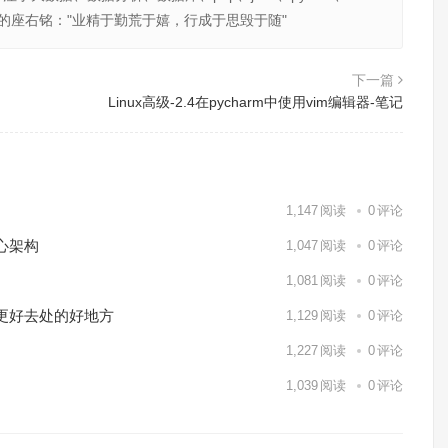
201 我的座右铭："业精于勤荒于嬉，行成于思毁于随"
下一篇
Linux高级-2.4在pycharm中使用vim编辑器-笔记
1,147
阅读
0
评论
心架构
1,047
阅读
0
评论
1,081
阅读
0
评论
更好去处的好地方
1,129
阅读
0
评论
1,227
阅读
0
评论
1,039
阅读
0
评论