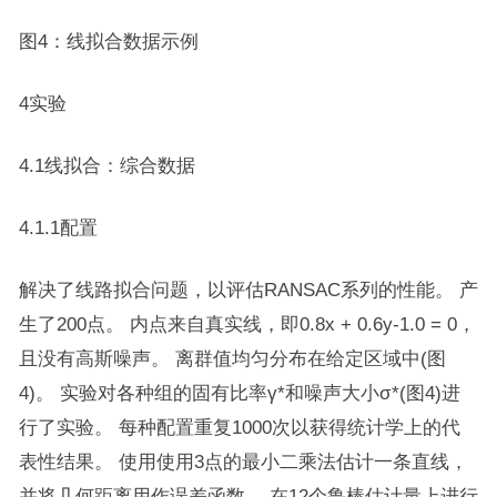
图4：线拟合数据示例
4实验
4.1线拟合：综合数据
4.1.1配置
解决了线路拟合问题，以评估RANSAC系列的性能。 产
生了200点。 内点来自真实线，即0.8x + 0.6y-1.0 = 0，
且没有高斯噪声。 离群值均匀分布在给定区域中(图
4)。 实验对各种组的固有比率γ*和噪声大小σ*(图4)进
行了实验。 每种配置重复1000次以获得统计学上的代
表性结果。 使用使用3点的最小二乘法估计一条直线，
并将几何距离用作误差函数。 在12个鲁棒估计量上进行