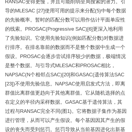
RANSAC变得更慢，并且可能削弱全局搜索的潜力。引
导的MLESAC [27]使用可用的提示来分配(5)中每个数据
的先验概率。暂时的匹配分数可以用作估计平面单应性
的线索。PROSAC(Progressive SAC)[6]更深入地利用
了先验知识。它使用先验知识(例如匹配分数)对数据进
行排序。在排名靠前的数据而不是整个数据中生成一个
假设。PROSAC会逐步尝试排序较少的数据，极端情况
是整个数据。与引导式MLESAC和PROSAC相比，
NAPSAC(N个相邻点SAC)[20]和GASAC(遗传算法SAC
[23])不使用先验信息。NAPSAC使用启发式方法，即离
群值比离群值更趋向于其他离群值。它从随机选择的点
在定义的半径内采样数据。GASAC基于遗传算法，其
过程与RANSAC完全不同(图1)。它将数据子集作为基因
进行管理，从而可以产生假设。每个基因因其产生的假
设的丧失而受到惩罚。惩罚导致从当前基因进化出新基