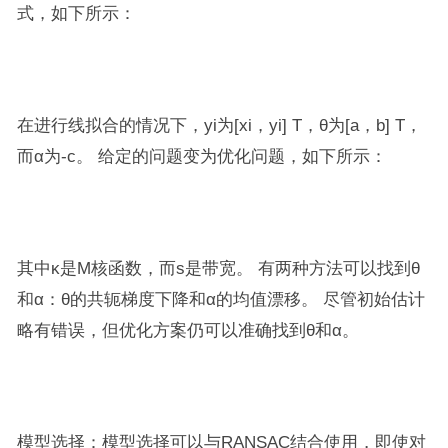
式，如下所示：
在进行线拟合的情况下，yi为[xi，yi] T，θ为[a，b] T，
而α为-c。 给定的问题变为优化问题，如下所示：
其中κ是M核函数，而s是带宽。 有两种方法可以找到θ
和α：θ的共轭梯度下降和α的均值漂移。 尽管初始估计
略有错误，但优化方案仍可以准确找到θ和α。
模型选择：模型选择可以与RANSAC结合使用，即使对