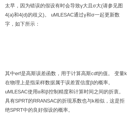
太早，因为错误的假设有时会导致γ大且σ大(请参见图
4(a)和4(d)的歧义)。 uMLESAC通过γ和σ一起更新数
字，如下所示：
其中erf是高斯误差函数，用于计算高斯cdf的值。 变量k
在物理上是指采样数据属于误差置信度β的概率。
uMLESAC使用α和β控制精度和计算时间之间的折衷。
具有SPRT的RRANSAC的折现系数也与k相似，这是拒
绝SPRT中的良好假设的概率。