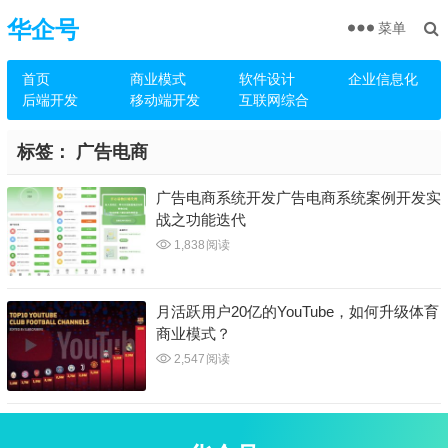
华企号
菜单
首页
商业模式
软件设计
企业信息化
后端开发
移动端开发
互联网综合
标签：
广告电商
广告电商系统开发广告电商系统案例开发实
战之功能迭代
1,838
阅读
月活跃用户20亿的YouTube，如何升级体育
商业模式？
2,547
阅读