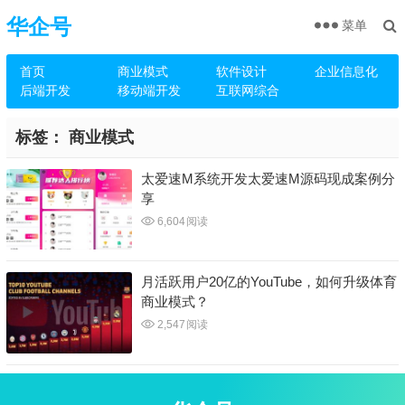
华企号
菜单
首页
商业模式
软件设计
企业信息化
后端开发
移动端开发
互联网综合
标签：
商业模式
太爱速M系统开发太爱速M源码现成案例分
享
6,604
阅读
月活跃用户20亿的YouTube，如何升级体育
商业模式？
2,547
阅读