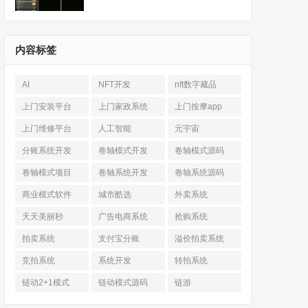
内容标签
AI
NFT开发
nft数字藏品
上门安装平台
上门家政系统
上门按摩app
上门维修平台
人工智能
元宇宙
分账系统开发
卷轴模式开发
卷轴模式源码
卷轴模式项目
卷轴系统开发
卷轴系统源码
商业模式软件
城市酷选
外卖系统
天天美丽秒
广告电商系统
抢购系统
拍卖系统
支付宝分账
溢价拍卖系统
竞拍系统
系统开发
转拍系统
链动2+1模式
链动模式源码
链游