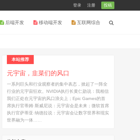
登录
注册
投稿
后端开发
移动端开发
互联网综合
本站推荐
元宇宙，韭菜们的风口
一系列巨头和行业观察者的集中表态，掀起了一阵全
行业的元宇宙狂欢。NVIDIA执行长黄仁勋说：我相信
我们正处在元宇宙的风口浪尖上；Epic Games的首
席执行官蒂姆·斯威尼说：元宇宙会是未来；微软首席
执行官萨蒂亚·纳德拉说：元宇宙会让数字世界和现实
世界融为一体……