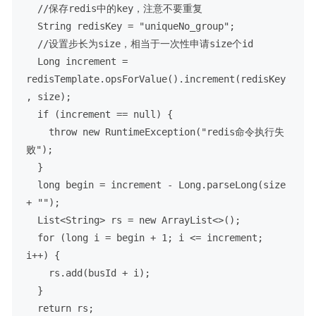
  //保存redis中的key，注意不要重复

  String redisKey = "uniqueNo_group";

  //设置步长为size，相当于一次性申请size个id

  Long increment = 
redisTemplate.opsForValue().increment(redisKey
, size);

  if (increment == null) {

    throw new RuntimeException("redis命令执行失
败");

  }

  long begin = increment - Long.parseLong(size 
+ "");

  List<String> rs = new ArrayList<>();

  for (long i = begin + 1; i <= increment; 
i++) {

    rs.add(busId + i);

  }

  return rs;
