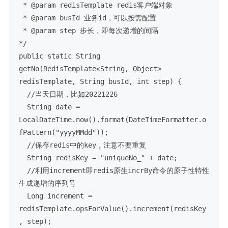
 * @param redisTemplate redis客户端对象

 * @param busId 业务id，可以按需配置

 * @param step 步长，即每次递增的间隔

*/

public static String 
getNo(RedisTemplate<String, Object> 
redisTemplate, String busId, int step) {

  //当天日期，比如20221226

  String date = 
LocalDateTime.now().format(DateTimeFormatter.o
fPattern("yyyyMMdd"));

  //保存redis中的key，注意不要重复

  String redisKey = "uniqueNo_" + date;

  //利用increment即redis原生incrBy命令的原子性特性
生成递增的序列号

  Long increment = 
redisTemplate.opsForValue().increment(redisKey
, step);
