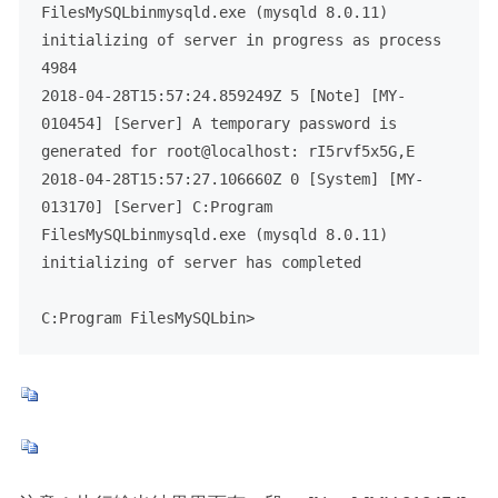
FilesMySQLbinmysqld.exe (mysqld 8.0.11) 
initializing of server in progress as process 
4984

2018-04-28T15:57:24.859249Z 5 [Note] [MY-
010454] [Server] A temporary password is 
generated for root@localhost: rI5rvf5x5G,E

2018-04-28T15:57:27.106660Z 0 [System] [MY-
013170] [Server] C:Program 
FilesMySQLbinmysqld.exe (mysqld 8.0.11) 
initializing of server has completed

C:Program FilesMySQLbin>