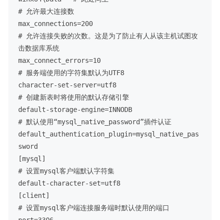
# 允许最大连接数

max_connections=200

# 允许连接失败的次数。这是为了防止有人从该主机试图攻
击数据库系统

max_connect_errors=10

# 服务端使用的字符集默认为UTF8

character-set-server=utf8

# 创建新表时将使用的默认存储引擎

default-storage-engine=INNODB

# 默认使用“mysql_native_password”插件认证

default_authentication_plugin=mysql_native_pas
sword

[mysql]

# 设置mysql客户端默认字符集

default-character-set=utf8

[client]

# 设置mysql客户端连接服务端时默认使用的端口

port=3306
