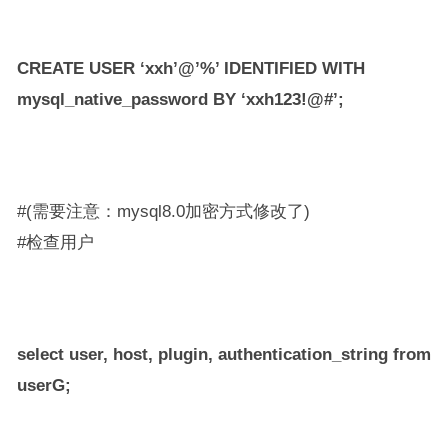
CREATE USER ‘xxh’@’%’ IDENTIFIED WITH
mysql_native_password BY ‘xxh123!@#’;
#(需要注意：mysql8.0加密方式修改了)
#检查用户
select user, host, plugin, authentication_string from
userG;