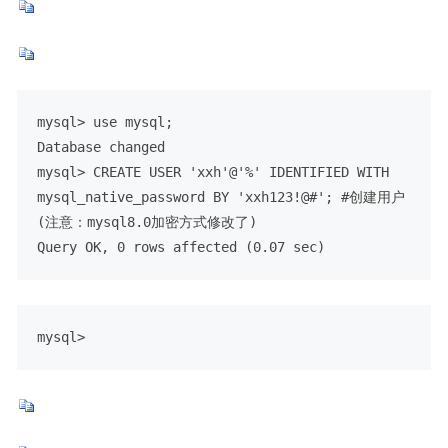
mysql> use mysql;

Database changed

mysql> CREATE USER 'xxh'@'%' IDENTIFIED WITH 
mysql_native_password BY 'xxh123!@#'; #创建用户
(注意：mysql8.0加密方式修改了)

Query OK, 0 rows affected (0.07 sec)
mysql>