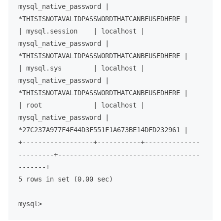
mysql_native_password | 
*THISISNOTAVALIDPASSWORDTHATCANBEUSEDHERE |

| mysql.session    | localhost | 
mysql_native_password | 
*THISISNOTAVALIDPASSWORDTHATCANBEUSEDHERE |

| mysql.sys        | localhost | 
mysql_native_password | 
*THISISNOTAVALIDPASSWORDTHATCANBEUSEDHERE |

| root             | localhost | 
mysql_native_password | 
*27C237A977F4F44D3F551F1A673BE14DFD232961 |

+------------------+-----------+--------------
---------+------------------------------------
-------+

5 rows in set (0.00 sec)

mysql>