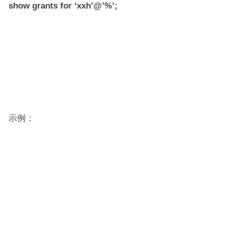
show grants for ‘xxh’@’%’;
示例：