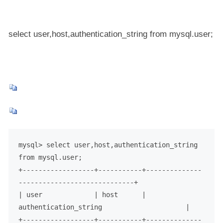
select user,host,authentication_string from mysql.user;
mysql> select user,host,authentication_string 
from mysql.user;

+------------------+-----------+--------------
-----------------------------+

| user             | host      | 
authentication_string                     |

+------------------+-----------+--------------