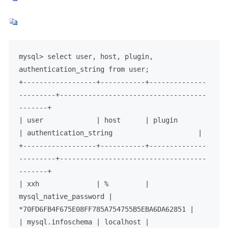
mysql> select user, host, plugin, 
authentication_string from user;

+------------------+-----------+--------------
---------+------------------------------------
-------+

| user             | host      | plugin                
| authentication_string                     |

+------------------+-----------+--------------
---------+------------------------------------
-------+

| xxh              | %         | 
mysql_native_password | 
*70FD6FB4F675E08FF785A754755B5EBA6DA62851 |

| mysql.infoschema | localhost | 