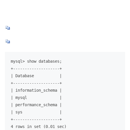
mysql> show databases;

+--------------------+

| Database           |

+--------------------+

| information_schema |

| mysql              |

| performance_schema |

| sys                |

+--------------------+

4 rows in set (0.01 sec)
