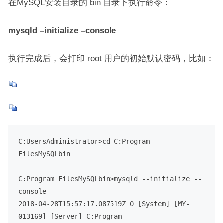
在MySQL安装目录的 bin 目录下执行命令：
mysqld –initialize –console
执行完成后，会打印 root 用户的初始默认密码，比如：
C:UsersAdministrator>cd C:Program 
FilesMySQLbin

C:Program FilesMySQLbin>mysqld --initialize --
console

2018-04-28T15:57:17.087519Z 0 [System] [MY-
013169] [Server] C:Program 